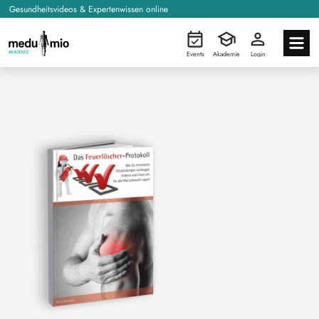
Gesundheitsvideos & Expertenwissen online
Events
Akademie
Login