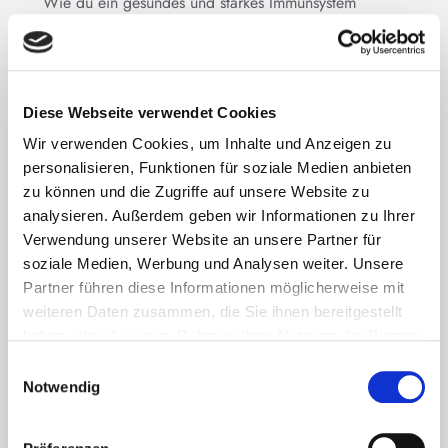
Wie du ein gesundes und starkes Immunsystem
bekommst, das dich vor Erregern schützt und ...
4.8 Sterne
Diese Webseite verwendet Cookies
Mehr zum E-Book
Wir verwenden Cookies, um Inhalte und Anzeigen zu
personalisieren, Funktionen für soziale Medien anbieten
zu können und die Zugriffe auf unsere Website zu
analysieren. Außerdem geben wir Informationen zu Ihrer
Verwendung unserer Website an unsere Partner für
soziale Medien, Werbung und Analysen weiter. Unsere
Partner führen diese Informationen möglicherweise mit
weiteren Daten zusammen, die Sie ihnen bereitgestellt
haben oder die sie im Rahmen Ihrer Nutzung der Dienste
gesammelt haben. Sie können jederzeit die Cookie-
Einwilligungsauswahl
Einstellungen widerrufen oder ändern:
Cookie-
Notwendig
Einstellungen
. Es befindet sich auch ein Link in der
Fußzeile zu den Einstellungen der Cookies um diese