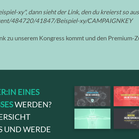
ispiel-xy", dann sieht der Link, den du kreierst so aus
ontent/484720/41847/Beispiel-xy/CAMPAIGNKEY
Link zu unserem Kongress kommt und den Premium-Zug
R:IN EINES
SES
WERDEN?
ERSICHT
S UND WERDE