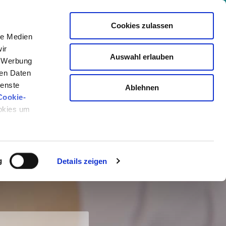
Cookies zulassen
le Medien
VENTS
AKADEMIE
LOGIN
MITGLIED WERDEN
ir
Auswahl erlauben
, Werbung
ren Daten
ienste
demie
Ablehnen
Cookie-
ookies um
ROGRAMM
g
Details zeigen
.