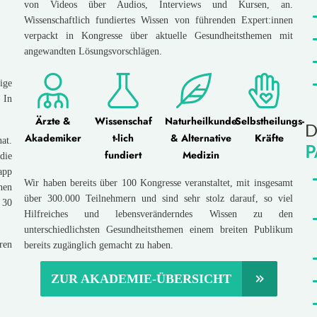
von Videos über Audios, Interviews und Kursen, an.
Wissenschaftlich fundiertes Wissen von führenden Expert:innen
verpackt in Kongresse über aktuelle Gesundheitsthemen mit
angewandten Lösungsvorschlägen.
ige
 In
Ärzte &
Wissenschaf
Naturheilkunde
Selbstheilungs-
D
Akademiker
t-lich
& Alternative
Kräfte
at.
P
fundiert
Medizin
die
app
Wir haben bereits über 100 Kongresse veranstaltet, mit insgesamt
nen
über 300.000 Teilnehmern und sind sehr stolz darauf, so viel
 30
Hilfreiches und lebensveränderndes Wissen zu den
unterschiedlichsten Gesundheitsthemen einem breiten Publikum
ren
bereits zugänglich gemacht zu haben.
ZUR AKADEMIE-ÜBERSICHT