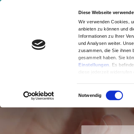
GESUNDHEITSVIDEOS & EXPERTENWISSEN ONLINE
Diese Webseite verwende
Wir verwenden Cookies, um
anbieten zu können und di
Informationen zu Ihrer Ve
und Analysen weiter. Unse
zusammen, die Sie ihnen b
Medu
gesammelt haben. Sie könn
Einstellungen
. Es befind
LIFETI
diese jederzeit widerrufen
Einwilligungsauswahl
Notwendig