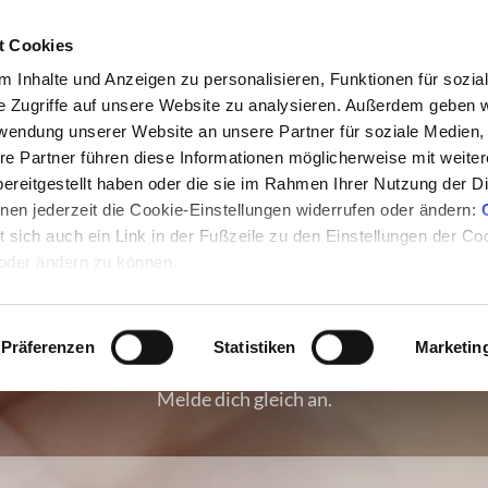
t Cookies
 Inhalte und Anzeigen zu personalisieren, Funktionen für sozia
<< ZURÜCK
STARTSEITE
E
e Zugriffe auf unsere Website zu analysieren. Außerdem geben w
rwendung unserer Website an unsere Partner für soziale Medien
re Partner führen diese Informationen möglicherweise mit weite
ereitgestellt haben oder die sie im Rahmen Ihrer Nutzung der D
mio
Gesundheitsaka
en jederzeit die Cookie-Einstellungen widerrufen oder ändern:
et sich auch ein Link in der Fußzeile zu den Einstellungen der C
ME PARTNER P
 oder ändern zu können.
Präferenzen
Statistiken
Marketin
Erhalte alle Infos für deine erfolgreiche Partner-Kampagne
Melde dich gleich an.