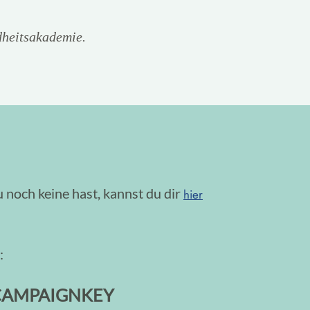
dheitsakademie.
u noch keine hast, kannst du dir
hier
:
E/CAMPAIGNKEY