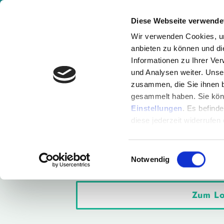
Gesundheitsvideos & Expertenwissen online
Diese Webseite verwende
Wir verwenden Cookies, um
anbieten zu können und di
Aktuelle Events
Akademi
Informationen zu Ihrer Ve
und Analysen weiter. Unse
zusammen, die Sie ihnen b
gesammelt haben. Sie könn
Einstellungen
. Es befind
Logge dich bitte ein
diese jederzeit widerrufen
Um Änderungen an deinem Benutzerkonto 
Einwilligungsauswahl
Rechnungen und Zahlungspläne einsehen wills
Notwendig
Zum Lo