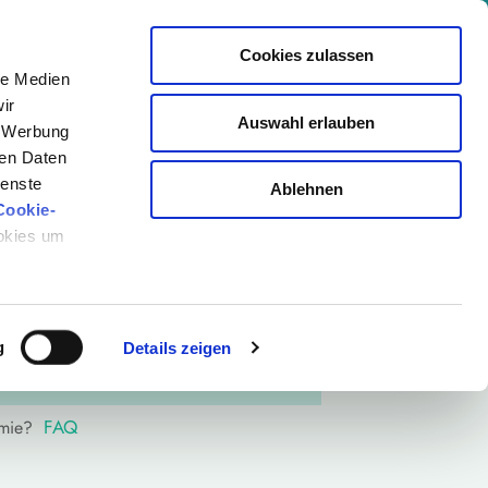
+ Kongresse | Gesammeltes Wissen von 850+ Experten
Cookies zulassen
le Medien
Events
Akademie
Magazin
Login
ir
Auswahl erlauben
er: +viktilabs
Newsletter
, Werbung
ren Daten
ienste
Ablehnen
Cookie-
ookies um
BESUCHER
Hier anmelden
Bereits Mitglied?
g
Details zeigen
FAQ
emie?