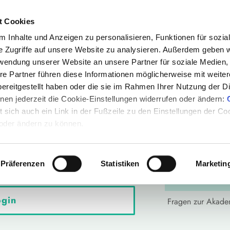
2000+ Experteninterviews | 80
t Cookies
 Inhalte und Anzeigen zu personalisieren, Funktionen für sozia
e Zugriffe auf unsere Website zu analysieren. Außerdem geben w
e
Mediathek
E-Books
Magazin
Partn
rwendung unserer Website an unsere Partner für soziale Medien
Mehr
re Partner führen diese Informationen möglicherweise mit weite
ereitgestellt haben oder die sie im Rahmen Ihrer Nutzung der D
en jederzeit die Cookie-Einstellungen widerrufen oder ändern:
et sich auch ein Link in der Fußzeile zu den Einstellungen der C
 oder ändern zu können.
Status
vornehmen zu können oder wenn du
t, logge dich bitte zuerst ein.
Präferenzen
Statistiken
Marketin
Hilfe-Center
gin
Fragen zur Akad