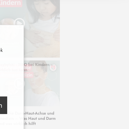
ek
zybylski - SIBO bei Kindern –
rklich tun kann
n
ler - Die Darm-Haut-Achse und
medizin – Was Haut und Darm
nd was wirklich hilft