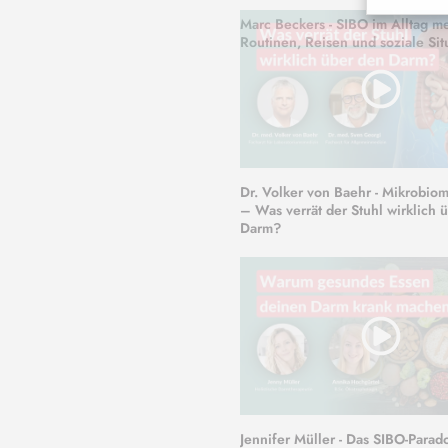
Marc Beckers - SIBO im Alltag m
Routinen, Reisen und soziale Sit
Dr. Volker von Baehr - Mikrobiom
– Was verrät der Stuhl wirklich 
Darm?
Jennifer Müller - Das SIBO-Para