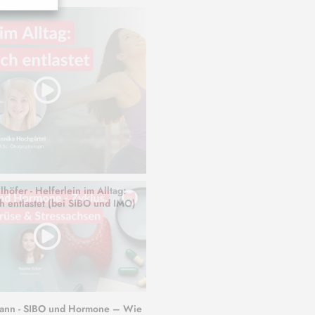
lhöfer - Helferlein im Alltag:
h entlastet (bei SIBO und IMO)
ann - SIBO und Hormone – Wie