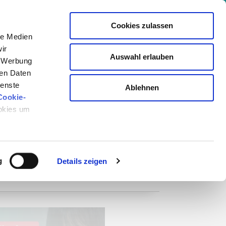
+ Kongresse | Gesammeltes Wissen von 850+ Experten
Cookies zulassen
le Medien
Events
Akademie
Magazin
Login
ir
Auswahl erlauben
er: +viktilabs
Newsletter
, Werbung
ren Daten
ienste
Ablehnen
Cookie-
ookies um
g
Details zeigen