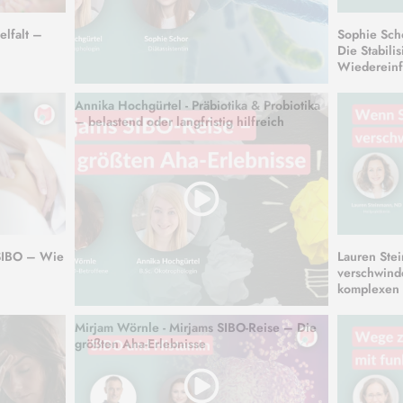
elfalt –
Sophie Sch
Die Stabili
Wiedereinf
Annika Hochgürtel - Präbiotika & Probiotika
– belastend oder langfristig hilfreich
 SIBO – Wie
Lauren Ste
verschwind
komplexen 
Mirjam Wörnle - Mirjams SIBO-Reise – Die
größten Aha-Erlebnisse