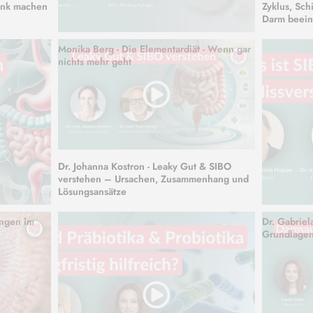
ank machen
Zyklus, Sch
Darm beein
Monika Berg - Die Elementardiät - Wenn gar
nichts mehr geht
Dr. Johanna Kostron - Leaky Gut & SIBO
verstehen – Ursachen, Zusammenhang und
Lösungsansätze
ungen im
Dr. Gabriel
Grundlagen