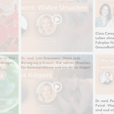
Clara Carey
Leben ohne
Fahrplan fü
Gesundheit
r im Blut -
Dr. med. Lutz Graumann - Wenn jede
ündungen,
Bewegung schmerzt - Die wahren Ursachen
n
für Gelenkprobleme und wie du sie stoppst
Dr. med. Pa
Feind - Was
sind und wi