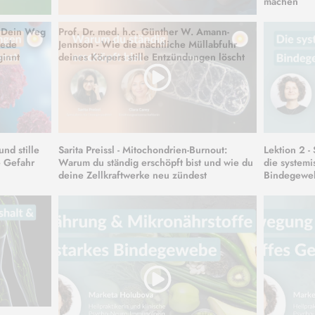
machen
- Dein Weg
Prof. Dr. med. h.c. Günther W. Amann-
jede
Jennson - Wie die nächtliche Müllabfuhr
ginnt
deines Körpers stille Entzündungen löscht
nd stille
Sarita Preissl - Mitochondrien-Burnout:
Lektion 2 -
e Gefahr
Warum du ständig erschöpft bist und wie du
die system
deine Zellkraftwerke neu zündest
Bindegewe