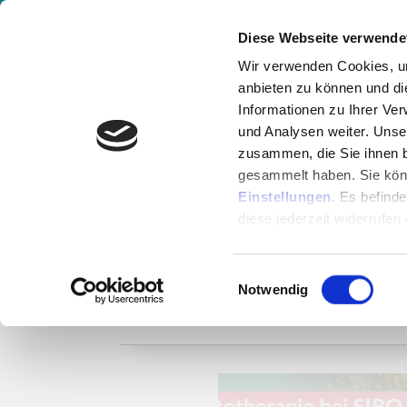
Gesundheitsvideos & Expertenwissen online
Diese Webseite verwende
Wir verwenden Cookies, um
anbieten zu können und di
Aktuelle Events
Akademi
Informationen zu Ihrer Ve
und Analysen weiter. Unse
zusammen, die Sie ihnen b
gesammelt haben. Sie könn
Einstellungen
. Es befind
diese jederzeit widerrufen
Einwilligungsauswahl
Notwendig