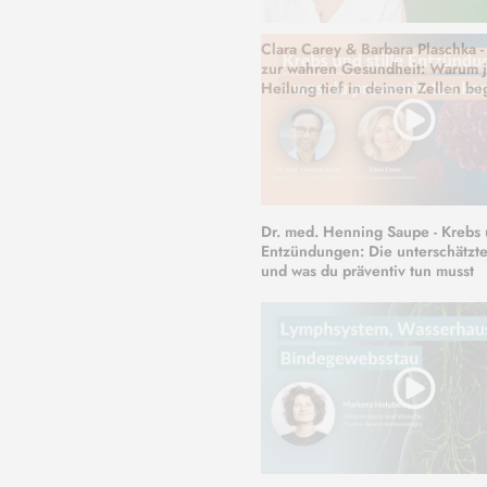
Clara Carey & Barbara Plaschka 
zur wahren Gesundheit: Warum 
Heilung tief in deinen Zellen be
Dr. med. Henning Saupe - Krebs u
Entzündungen: Die unterschätzt
und was du präventiv tun musst