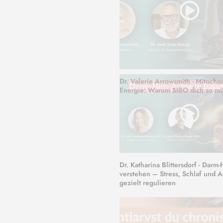
Dr. Valerie Arrowsmith - Mitocho
Energie: Warum SIBO dich so m
Dr. Katharina Blittersdorf - Darm
verstehen – Stress, Schlaf und 
gezielt regulieren