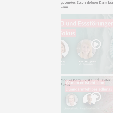
gesundes Essen deinen Darm kr
kann
Monika Berg - SIBO und Essstör
Fokus