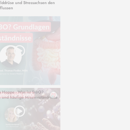
ilddrüse und Stressachsen den
flussen
a Hoppe - Was ist SIBO?
 und häufige Missverständnisse