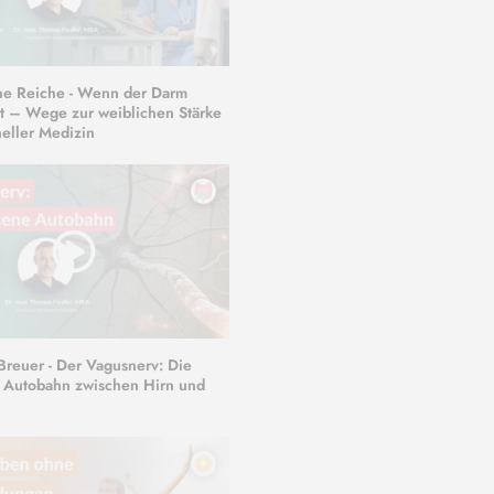
ine Reiche - Wenn der Darm
st – Wege zur weiblichen Stärke
neller Medizin
 Breuer - Der Vagusnerv: Die
 Autobahn zwischen Hirn und