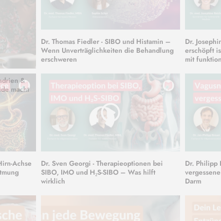
Dr. Thomas Fiedler - SIBO und Histamin –
Dr. Joseph
Wenn Unverträglichkeiten die Behandlung
erschöpft i
erschweren
mit funktio
ndrien &
üde macht
-Hirn-Achse
Dr. Sven Georgi - Therapieoptionen bei
Dr. Philipp
Atmung
SIBO, IMO und H₂S-SIBO – Was hilft
vergessene
wirklich
Darm