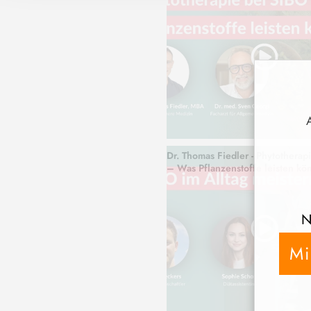
Dr. Thomas Fiedler - Phytotherap
– Was Pflanzenstoffe leisten kö
N
Mi