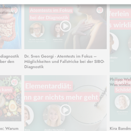
eistern –
uationen
diagnostik
Dr. Sven Georgi - Atemtests im Fokus –
über den
Möglichkeiten und Fallstricke bei der SIBO-
Diagnostik
Philipp Wel
Was wirklic
dox: Warum
Kira Bandm