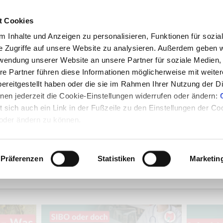
2000+ Experteninterviews | 80
t Cookies
 Inhalte und Anzeigen zu personalisieren, Funktionen für sozia
e Zugriffe auf unsere Website zu analysieren. Außerdem geben w
e
Mediathek
E-Books
Magazin
Partn
rwendung unserer Website an unsere Partner für soziale Medien
Mehr
re Partner führen diese Informationen möglicherweise mit weite
ereitgestellt haben oder die sie im Rahmen Ihrer Nutzung der D
en jederzeit die Cookie-Einstellungen widerrufen oder ändern:
et sich auch ein Link in der Fußzeile zu den Einstellungen der C
 oder ändern zu können.
Präferenzen
Statistiken
Marketin
Mediathek