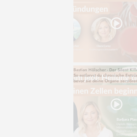
Bastian Hölscher - Der Silent Kille
So entlarvst du chronische Entz
bevor sie deine Organe zerstöre