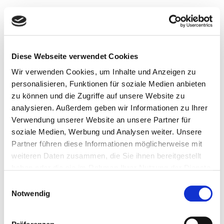
Welche Lebensmittel Du dringend meiden solltest
…
Und welche Lebensmittel Dir dabei helfen,
Diese Webseite verwendet Cookies
Entzündungen zu lindern (u.a. welche Superfoods,
Wir verwenden Cookies, um Inhalte und Anzeigen zu
Adaptogene, Vitalpilze, Wildkräuter und wie Du sie
personalisieren, Funktionen für soziale Medien anbieten
in Deinen Alltag integrierst)
zu können und die Zugriffe auf unsere Website zu
analysieren. Außerdem geben wir Informationen zu Ihrer
Welche anti-entzündlichen Ernährungsformen es
Verwendung unserer Website an unsere Partner für
soziale Medien, Werbung und Analysen weiter. Unsere
gibt und welche geeignet sind
Partner führen diese Informationen möglicherweise mit
Welche Nahrungsergänzungen sich lohnen – und
weiteren Daten zusammen, die Sie ihnen bereitgestellt
haben oder die sie im Rahmen Ihrer Nutzung der Dienste
welche nicht
gesammelt haben. Sie können jederzeit die Cookie-
Einwilligungsauswahl
Worauf bei der Qualität zu achten ist und wie Du
Einstellungen widerrufen oder ändern:
Cookie-
Notwendig
Einstellungen
. Es befindet sich auch ein Link in der
viel Geld bei der Auswahl sparst
Fußzeile zu den Einstellungen der Cookies um diese