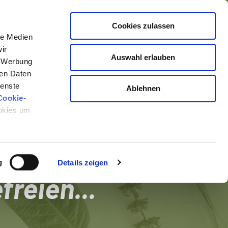
Cookies zulassen
le Medien
ir
Auswahl erlauben
, Werbung
ren Daten
zige Buch
ienste
Ablehnen
Cookie-
Du lesen
ookies um
ben an
g
Details zeigen
reien...