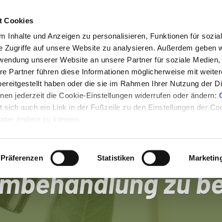
t Cookies
 Inhalte und Anzeigen zu personalisieren, Funktionen für sozia
e Zugriffe auf unsere Website zu analysieren. Außerdem geben w
rwendung unserer Website an unsere Partner für soziale Medien
re Partner führen diese Informationen möglicherweise mit weite
 die Natur"
- Das ein
ereitgestellt haben oder die sie im Rahmen Ihrer Nutzung der D
en jederzeit die Cookie-Einstellungen widerrufen oder ändern:
turheilkunde, das 
et sich auch ein Link in der Fußzeile zu den Einstellungen der C
 oder ändern zu können.
, um Dich vom Glau
Präferenzen
Statistiken
Marketin
behandlung zu bef