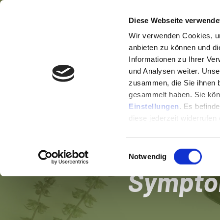
Diese Webseite verwende
Wir verwenden Cookies, um
anbieten zu können und di
Informationen zu Ihrer Ve
und Analysen weiter. Unse
"So heilt
zusammen, die Sie ihnen b
gesammelt haben. Sie könn
über Na
Einstellungen
. Es befind
diese jederzeit widerrufen
musst
Einwilligungsauswahl
Notwendig
Symptom