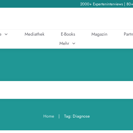
2000+ Experteninterviews | 80
e
Mediathek
E-Books
Magazin
Partn
Mehr
|
Home
Tag: Diagnose