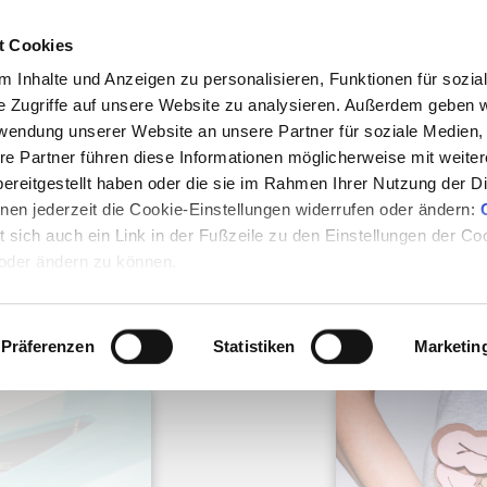
2000+ Experteninterviews | 80
t Cookies
 Inhalte und Anzeigen zu personalisieren, Funktionen für sozia
e Zugriffe auf unsere Website zu analysieren. Außerdem geben w
e
Mediathek
E-Books
Magazin
Partn
rwendung unserer Website an unsere Partner für soziale Medien
Mehr
re Partner führen diese Informationen möglicherweise mit weite
ereitgestellt haben oder die sie im Rahmen Ihrer Nutzung der D
en jederzeit die Cookie-Einstellungen widerrufen oder ändern:
et sich auch ein Link in der Fußzeile zu den Einstellungen der C
u unseren themenbasierten 
 oder ändern zu können.
verpasse keine Infos mehr!
Präferenzen
Statistiken
Marketin