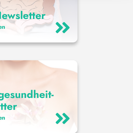
ewsletter
en
gesundheit-
tter
en