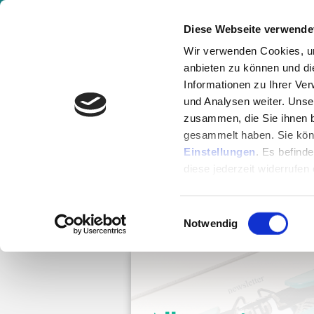
Gesundheitsvideos & Expertenwissen online
Diese Webseite verwende
Wir verwenden Cookies, um
anbieten zu können und di
Aktuelle Events
Akademi
Informationen zu Ihrer Ve
und Analysen weiter. Unse
zusammen, die Sie ihnen b
gesammelt haben. Sie könn
Einstellungen
. Es befind
Trage dich jetzt z
diese jederzeit widerrufen
Einwilligungsauswahl
Notwendig