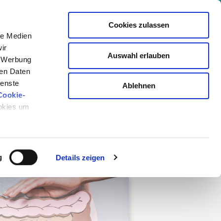
+ Kongresse | Gesammeltes Wissen von 850+ Experten
Cookies zulassen
le Medien
Events
Akademie
Magazin
Login
ir
Auswahl erlauben
er: +viktilabs
Newsletter
, Werbung
ren Daten
ienste
Ablehnen
Cookie-
ookies um
Newslettern ein und
g
Details zeigen