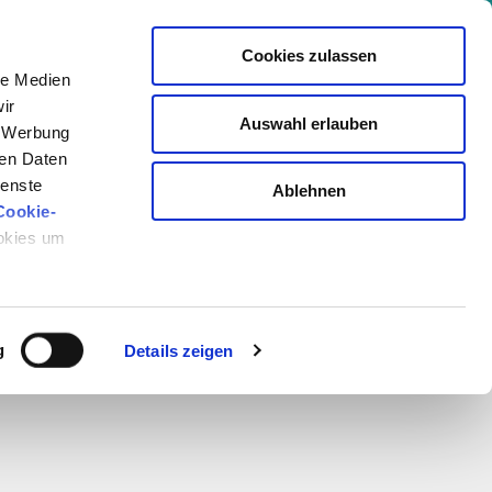
+ Kongresse | Gesammeltes Wissen von 850+ Experten
Cookies zulassen
le Medien
Events
Akademie
Magazin
Login
ir
Auswahl erlauben
er: +viktilabs
Newsletter
, Werbung
ren Daten
ienste
Ablehnen
Cookie-
ookies um
Y
g
Details zeigen