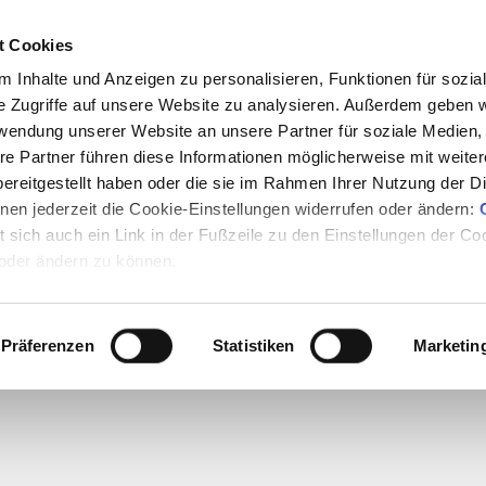
2000+ Experteninterviews | 80
t Cookies
 Inhalte und Anzeigen zu personalisieren, Funktionen für sozia
e Zugriffe auf unsere Website zu analysieren. Außerdem geben w
e
Mediathek
E-Books
Magazin
Partn
rwendung unserer Website an unsere Partner für soziale Medien
Mehr
re Partner führen diese Informationen möglicherweise mit weite
ereitgestellt haben oder die sie im Rahmen Ihrer Nutzung der D
en jederzeit die Cookie-Einstellungen widerrufen oder ändern:
X
et sich auch ein Link in der Fußzeile zu den Einstellungen der C
Experten
 oder ändern zu können.
- keine gefunden -
Präferenzen
Statistiken
Marketin