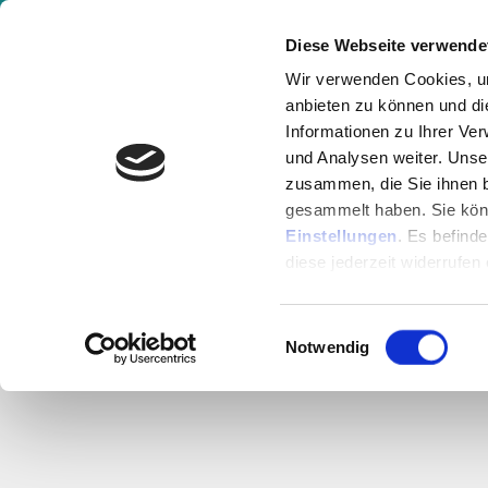
Gesundheitsvideos & Expertenwissen online
Diese Webseite verwende
Wir verwenden Cookies, um
anbieten zu können und di
Aktuelle Events
Akademi
Informationen zu Ihrer Ve
und Analysen weiter. Unse
zusammen, die Sie ihnen b
gesammelt haben. Sie könn
Einstellungen
. Es befind
W
diese jederzeit widerrufen
Einwilligungsauswahl
Notwendig