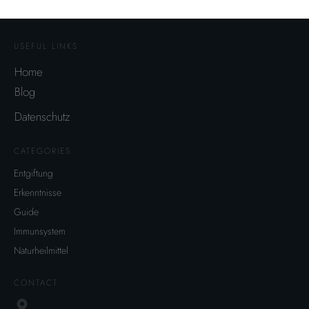
USEFUL LINKS
Home
Blog
Datenschutz
CATEGORIES
Entgiftung
Erkenntnisse
Guide
Immunsystem
Naturheilmittel
CONTACT