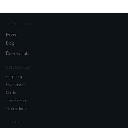
USEFUL LINKS
Home
Blog
Datenschutz
CATEGORIES
Entgiftung
Erkenntnisse
Guide
Immunsystem
Naturheilmittel
CONTACT