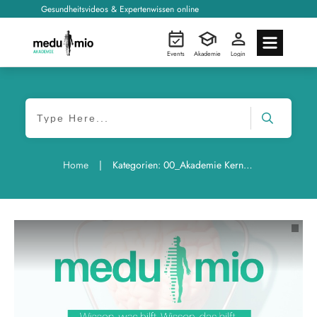
Gesundheitsvideos & Expertenwissen online
Events
Akademie
Login
|
Home
Kategorien: 00_Akademie Kernseiten