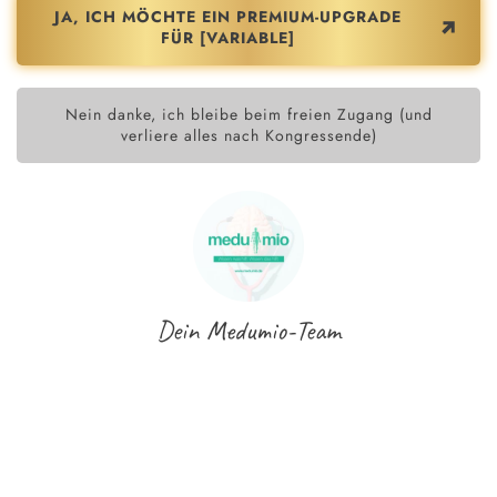
JA, ICH MÖCHTE EIN PREMIUM-UPGRADE
FÜR [VARIABLE]
Nein danke, ich bleibe beim freien Zugang (und
verliere alles nach Kongressende)
Dein Medumio-Team