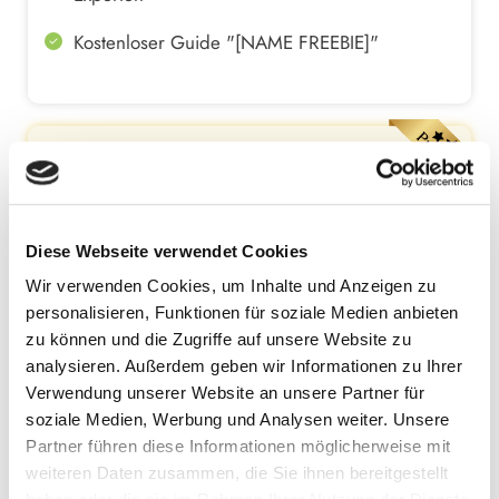
Kostenloser Guide "[NAME FREEBIE]"
WAS DU MIT PREMIUM BEKOMMST
Unlimitierter Zugang zu allen [ANZAHL]
Diese Webseite verwendet Cookies
[FORMAT] – schau sie dir an, wann immer du
willst
Wir verwenden Cookies, um Inhalte und Anzeigen zu
personalisieren, Funktionen für soziale Medien anbieten
Alle [FORMAT] als Audio-Download – lerne
zu können und die Zugriffe auf unsere Website zu
unterwegs, beim Sport oder im Alltag
analysieren. Außerdem geben wir Informationen zu Ihrer
Verwendung unserer Website an unsere Partner für
Boni im Wert von über [BONUSWERT] € –
soziale Medien, Werbung und Analysen weiter. Unsere
[ANZAHL_RESSOURCEN] Leitfäden und
Partner führen diese Informationen möglicherweise mit
Ressourcen, um vom Lernen ins Handeln zu
weiteren Daten zusammen, die Sie ihnen bereitgestellt