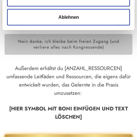
JA, ICH MÖCHTE EIN PREMIUM-UPGRADE
Ablehnen
FÜR [VARIABLE]
Nein danke, ich bleibe beim freien Zugang (und
verliere alles nach Kongressende)
Außerdem erhältst du [ANZAHL_RESSOURCEN]
umfassende Leitfäden und Ressourcen, die eigens dafür
entwickelt wurden, das Gelernte in die Praxis
umzusetzen:
[HIER SYMBOL MIT BONI EINFÜGEN UND TEXT
LÖSCHEN]