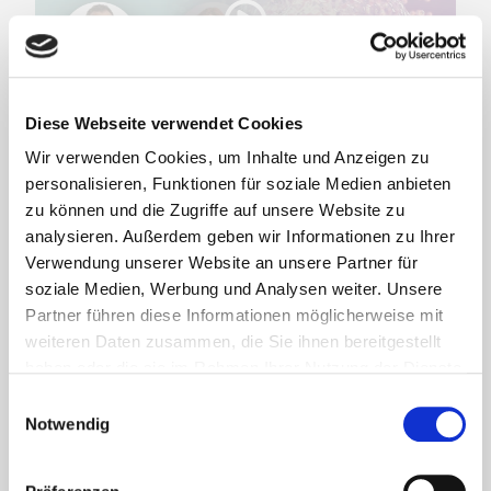
Diese Webseite verwendet Cookies
Wir verwenden Cookies, um Inhalte und Anzeigen zu
Dr. Thomas Fiedler - SIBO und Histamin – Wenn
Unverträglichkeiten die Behandlung erschweren
personalisieren, Funktionen für soziale Medien anbieten
zu können und die Zugriffe auf unsere Website zu
analysieren. Außerdem geben wir Informationen zu Ihrer
Verwendung unserer Website an unsere Partner für
soziale Medien, Werbung und Analysen weiter. Unsere
Partner führen diese Informationen möglicherweise mit
weiteren Daten zusammen, die Sie ihnen bereitgestellt
haben oder die sie im Rahmen Ihrer Nutzung der Dienste
gesammelt haben. Sie können jederzeit die Cookie-
Einwilligungsauswahl
Einstellungen widerrufen oder ändern:
Cookie-
Notwendig
Einstellungen
. Es befindet sich auch ein Link in der
Fußzeile zu den Einstellungen der Cookies um diese
Dr. Josephine Reiche - Wenn der Darm erschöpft ist – Wege