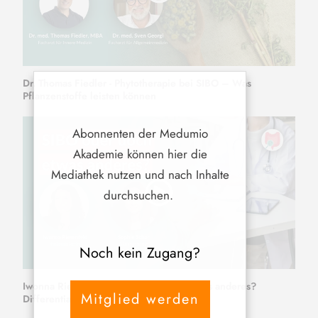
Dr. Thomas Fiedler - Phytotherapie bei SIBO – Was
Pflanzenstoffe leisten können
Abonnenten der Medumio
Akademie können hier die
Mediathek nutzen und nach Inhalte
durchsuchen.
Noch kein Zugang?
Iwonna Riesenfeld - SIBO oder doch etwas anderes?
Mitglied werden
Differentialdiagnostik und Warnzeichen