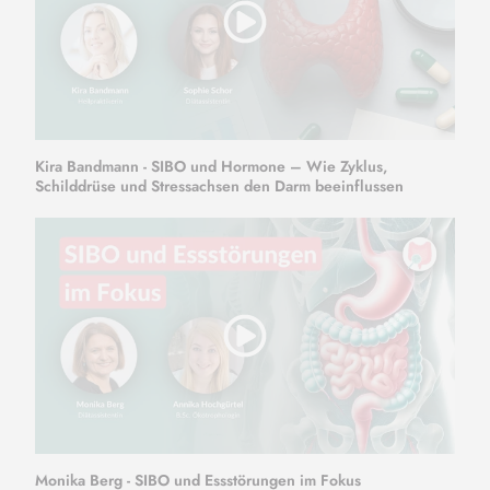
Kira Bandmann - SIBO und Hormone – Wie Zyklus,
Schilddrüse und Stressachsen den Darm beeinflussen
Monika Berg - SIBO und Essstörungen im Fokus