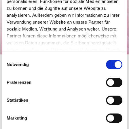
personalisieren, Funktionen für soziale Medien anbieten
zu können und die Zugriffe auf unsere Website zu
analysieren. Außerdem geben wir Informationen zu Ihrer
Verwendung unserer Website an unsere Partner für
soziale Medien, Werbung und Analysen weiter. Unsere
Partner führen diese Informationen möglicherweise mit
weiteren Daten zusammen, die Sie ihnen bereitgestellt
haben oder die sie im Rahmen Ihrer Nutzung der Dienste
gesammelt haben. Sie können jederzeit die Cookie-
Einwilligungsauswahl
Einstellungen widerrufen oder ändern:
Cookie-
Notwendig
Einstellungen
. Es befindet sich auch ein Link in der
Fußzeile zu den Einstellungen der Cookies um diese
Präferenzen
jederzeit widerrufen oder ändern zu können.
© 2026 [Medumio Gesundheitsakademie]
Statistiken
Das Team
Impressum
Marketing
Moralische Grundlagen