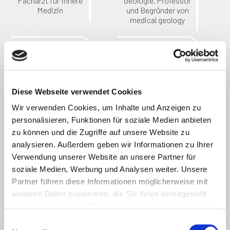
Facharzt für Innere
Geologie, Professor
Medizin
und Begründer von
medical geology
Diese Webseite verwendet Cookies
Wir verwenden Cookies, um Inhalte und Anzeigen zu
Ortwin Meiss
OA Dr. Oskar
personalisieren, Funktionen für soziale Medien anbieten
Janata
zu können und die Zugriffe auf unsere Website zu
Dipl. Psychologe,
Psychotherapeut,
Facharzt für
analysieren. Außerdem geben wir Informationen zu Ihrer
Coach und Trainer,
Infektionskrankheite
Verwendung unserer Website an unsere Partner für
Leiter des Milton
n und Hygienearzt
soziale Medien, Werbung und Analysen weiter. Unsere
Erickson Instituts
Partner führen diese Informationen möglicherweise mit
weiteren Daten zusammen, die Sie ihnen bereitgestellt
haben oder die sie im Rahmen Ihrer Nutzung der Dienste
gesammelt haben. Sie können jederzeit die Cookie-
Einwilligungsauswahl