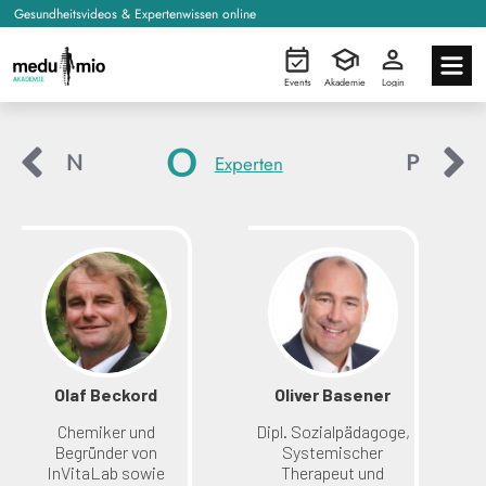
Gesundheitsvideos & Expertenwissen online
Events
Akademie
Login
O
N
P
Experten
Olaf Beckord
Oliver Basener
Chemiker und
Dipl. Sozialpädagoge,
Begründer von
Systemischer
InVitaLab sowie
Therapeut und