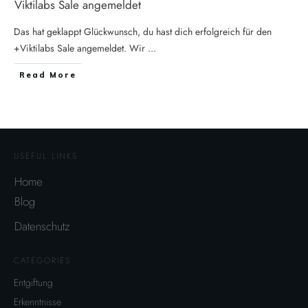
Viktilabs Sale angemeldet
Das hat geklappt Glückwunsch, du hast dich erfolgreich für den
+Viktilabs Sale angemeldet. Wir
...
Read More
USEFUL LINKS
Home
Blog
Datenschutz
CATEGORIES
Entgiftung
Erkenntnisse