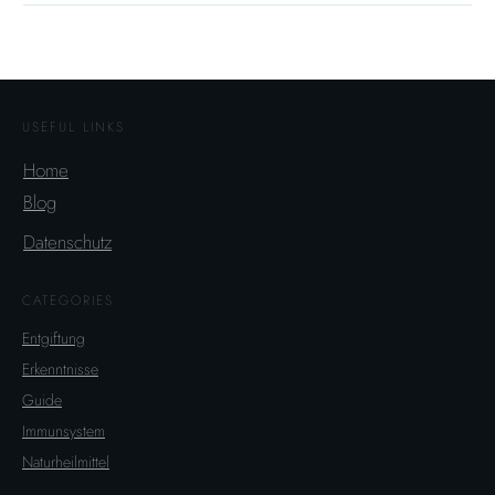
USEFUL LINKS
Home
Blog
Datenschutz
CATEGORIES
Entgiftung
Erkenntnisse
Guide
Immunsystem
Naturheilmittel