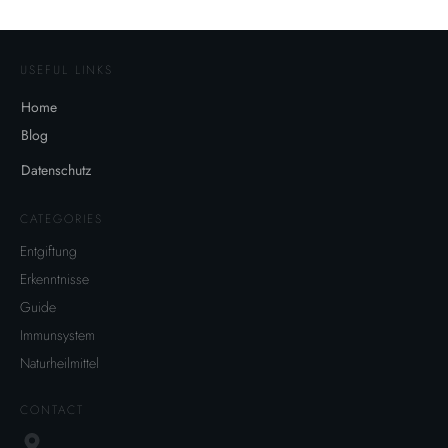
USEFUL LINKS
Home
Blog
Datenschutz
CATEGORIES
Entgiftung
Erkenntnisse
Guide
Immunsystem
Naturheilmittel
CONTACT