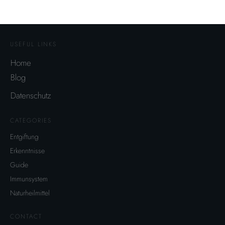
USEFUL LINKS
Home
Blog
Datenschutz
CATEGORIES
Entgiftung
Erkenntnisse
Guide
Immunsystem
Naturheilmittel
CONTACT