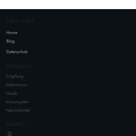
USEFUL LINKS
Home
Blog
Datenschutz
CATEGORIES
Entgiftung
Erkenntnisse
Guide
Immunsystem
Naturheilmittel
CONTACT