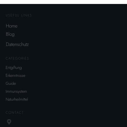
USEFUL LINKS
Home
Blog
Datenschutz
CATEGORIES
Entgiftung
Erkenntnisse
Guide
Immunsystem
Naturheilmittel
CONTACT