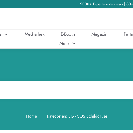
2000+ Experteninterviews | 80
e
Mediathek
E-Books
Magazin
Partn
Mehr
|
Home
Kategorien: EG - SOS Schilddrüse