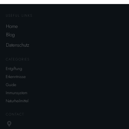
USEFUL LINKS
Home
Blog
Datenschutz
CATEGORIES
Entgiftung
Erkenntnisse
Guide
Immunsystem
Naturheilmittel
CONTACT