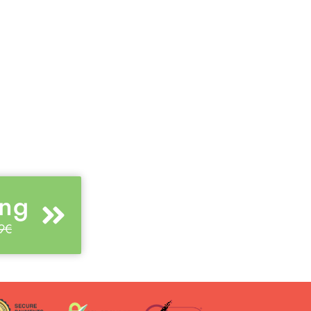
ang
9€