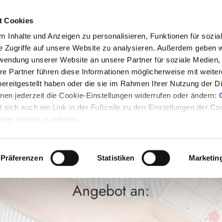
t Cookies
 Inhalte und Anzeigen zu personalisieren, Funktionen für sozia
e Zugriffe auf unsere Website zu analysieren. Außerdem geben w
rwendung unserer Website an unsere Partner für soziale Medien
re Partner führen diese Informationen möglicherweise mit weite
Das tut uns leid.
ereitgestellt haben oder die sie im Rahmen Ihrer Nutzung der D
en jederzeit die Cookie-Einstellungen widerrufen oder ändern:
 gewünschten Videos sin
et sich auch ein Link in der Fußzeile zu den Einstellungen der C
 oder ändern zu können.
ar oder wurden bereits 
Präferenzen
Statistiken
Marketin
deos trotzdem sehen? Dann schau d
Angebot an: