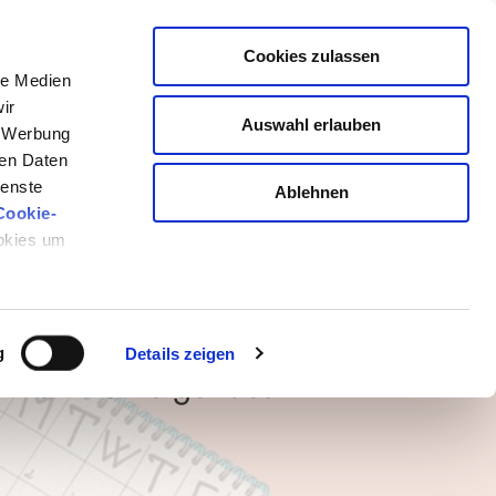
Cookies zulassen
le Medien
ir
Auswahl erlauben
, Werbung
ren Daten
ienste
Ablehnen
Cookie-
d noch nicht
ookies um
gezeigt.
g
Details zeigen
ir einmal folgendes