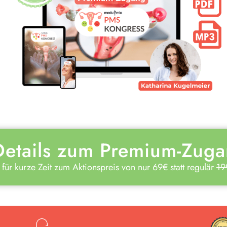
Details zum Premium-Zug
für kurze Zeit zum Aktionspreis von nur
69€
statt regulär
19