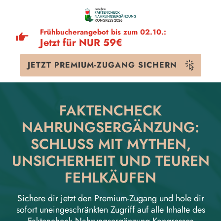
Frühbucherangebot bis zum 02.10.:
Jetzt für NUR
59€
JETZT PREMIUM-ZUGANG SICHERN
FAKTENCHECK
NAHRUNGSERGÄNZUNG:
SCHLUSS MIT MYTHEN,
UNSICHERHEIT UND TEUREN
FEHLKÄUFEN
Sichere dir jetzt den Premium-Zugang und hole dir
sofort uneingeschränkten Zugriff auf alle Inhalte des
Faktencheck Nahrungsergänzung Kongresses