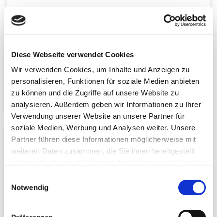
Ratgeber: Medikamente als Nährstoff-
Räuber
Wert: 14,99€
Diese Webseite verwendet Cookies
Ein Ratgeber von Martin Auerswald, M.Sc. über den
Wir verwenden Cookies, um Inhalte und Anzeigen zu
Zusammenhang gängiger Medikamente
und
personalisieren, Funktionen für soziale Medien anbieten
ihren Einfluss auf unseren
Nährstoff-Haushalt
.
zu können und die Zugriffe auf unsere Website zu
analysieren. Außerdem geben wir Informationen zu Ihrer
Verwendung unserer Website an unsere Partner für
soziale Medien, Werbung und Analysen weiter. Unsere
Partner führen diese Informationen möglicherweise mit
weiteren Daten zusammen, die Sie ihnen bereitgestellt
haben oder die sie im Rahmen Ihrer Nutzung der Dienste
gesammelt haben. Sie können jederzeit die Cookie-
Einwilligungsauswahl
Einstellungen widerrufen oder ändern:
Cookie-
Notwendig
E-Book: Schmerzen heilen
Einstellungen
. Es befindet sich auch ein Link in der
Fußzeile zu den Einstellungen der Cookies um diese
Wert: 14,99€