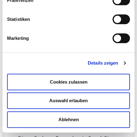
Präferenzen
jederzeit widerrufen oder ändern zu können.
Dieses Buch von Dr. med. univ. Berndt Rieger
behandelt einen umfassenden Ansatz zur
Statistiken
Schmerztherapie
, Beschreibungen verschiedener
Schmerzarten
und detaillierte Untersuchungen
Marketing
eines breiten Spektrums von
Therapien
aus der
Schul- und Alternativmedizin.
Details zeigen
Cookies zulassen
Auswahl erlauben
E-Book: Die 5 Kraftquellen des Körpers
Ablehnen
Wert: 14,99€