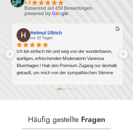
4.8
Basierend auf 450 Bewertungen
powered by
G
o
o
g
l
e
Helmut Ullrich
vor 10 Tagen
Ich bin einfach hin und weg von der wunderbaren, 
quirligen, erfrischenden Moderatorin Vanessa 
Blumhagen ! Hab den Premium Zugang nur deshalb 
gekauft, um mich von der sympathischen Stimme 
immer mal aufmuntern zu lassen!Danke für die 
vielen guten Einsichten!Grüße aus Wiesbaden von 
Helmut
Häufig gestellte
Fragen