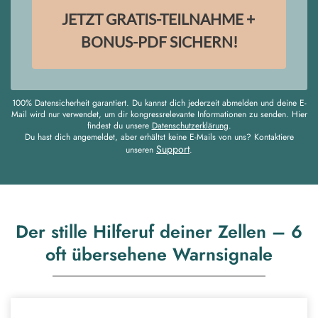
JETZT GRATIS-TEILNAHME +
BONUS-PDF SICHERN!
100% Datensicherheit garantiert. Du kannst dich jederzeit abmelden und deine E-
Mail wird nur verwendet, um dir kongressrelevante Informationen zu senden. Hier
findest du unsere
Datenschutzerklärung
.
Du hast dich angemeldet, aber erhältst keine E-Mails von uns? Kontaktiere
Support
unseren
.
Der stille Hilferuf deiner Zellen – 6
oft übersehene Warnsignale