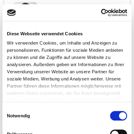
Diese Webseite verwendet Cookies
Martin Auerswald, M.Sc.
Biochemiker, Ernährungsberater, Health Coach,
Wir verwenden Cookies, um Inhalte und Anzeigen zu
Bestsellerautor & Ausbilder
personalisieren, Funktionen für soziale Medien anbieten
Dein Moderator
zu können und die Zugriffe auf unsere Website zu
analysieren. Außerdem geben wir Informationen zu Ihrer
Über mich, diesen Kongress und
Verwendung unserer Website an unsere Partner für
Nahrungsergänzungen
soziale Medien, Werbung und Analysen weiter. Unsere
Partner führen diese Informationen möglicherweise mit
weiteren Daten zusammen, die Sie ihnen bereitgestellt
haben oder die sie im Rahmen Ihrer Nutzung der Dienste
gesammelt haben. Sie können jederzeit die Cookie-
Einwilligungsauswahl
Einstellungen widerrufen oder ändern:
Cookie-
Notwendig
Einstellungen
. Es befindet sich auch ein Link in der
Prof. Dr. Michaela Döll
Fußzeile zu den Einstellungen der Cookies um diese
Professorin für Lebensmittelchemie,