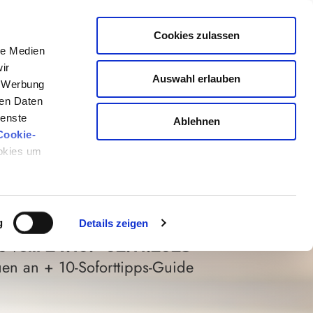
los & online
vom
bis 02.11.2025
Cookies zulassen
le Medien
ir
Auswahl erlauben
, Werbung
ren Daten
ienste
Ablehnen
, STÄNDIGE
Cookie-
ookies um
ÖRPERGEFÜHL
g
Details zeigen
ss vom 24.10.–02.11.2025
en an + 10-Soforttipps-Guide