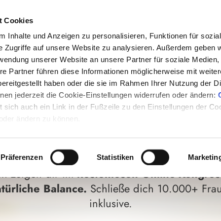
sundheits-
34
verständliche &
Kosten
t Cookies
informative
Interviews
24.10. 
 Inhalte und Anzeigen zu personalisieren, Funktionen für sozia
e Zugriffe auf unsere Website zu analysieren. Außerdem geben w
rwendung unserer Website an unsere Partner für soziale Medien
Ablauf
Programm
Deine Moderatorin
re Partner führen diese Informationen möglicherweise mit weite
ereitgestellt haben oder die sie im Rahmen Ihrer Nutzung der D
OS, GEWICHTSKAMPF
en jederzeit die Cookie-Einstellungen widerrufen oder ändern:
et sich auch ein Link in der Fußzeile zu den Einstellungen der C
G? HOL DIR DEIN K
 oder ändern zu können.
ZURÜCK
Präferenzen
Statistiken
Marketin
n zeigen dir im
kostenlosen Online-Kongre
ürliche Balance.
Schließe dich 10.000+ Frau
inklusive.