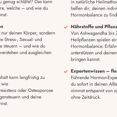
u genug schläfst? Das kann
in natürliche Heilmeth
re, welche – und wie du
helfen dir, deinen indi
nst.
Hormonbalance zu find
en
Nährstoffe und Pflanz
 nur deinen Körper, sondern
Von Ashwagandha bis Z
 Stress-, Sexual- und
Heilpflanzen spielen ein
e steuern – und wie du
Hormonbalance. Erfahre
verstehen und ausgleichen
unterstützen und deine
bringen kannst.
Expertenwissen – fle
lt kann langfristig zu
Führende Hormon-Expert
 wie
du sofort in deinen Allt
resistenz oder Osteoporose
nimmst entspannt von zu
egensteuern und deine
ohne Zeitdruck.
nnst.