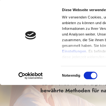
32 Hormon- & Ge
Diese Webseite verwende
E
xperten
Wir verwenden Cookies, um
anbieten zu können und di
Informationen zu Ihrer Ve
und Analysen weiter. Unse
zusammen, die Sie ihnen b
ZYKLUSCHA
gesammelt haben. Sie könn
Einstellungen
. Es befind
ERSCHÖPFUN
diese jederzeit widerrufen
Einwilligungsauswahl
Notwendig
32 führende Hormon-Experte
bewährte Methoden für nat