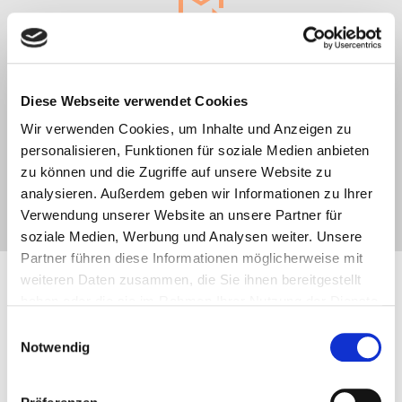
3. Du möchtest mehr?
Diese Webseite verwendet Cookies
Möchtest du über den Kongresszeitraum hinaus
lebenslangen Zugriff auf die Kongress-Inhalte und
Wir verwenden Cookies, um Inhalte und Anzeigen zu
zahlreiche Boni haben, dann kannst du dir den
personalisieren, Funktionen für soziale Medien anbieten
Premium-Zugang
sichern.
zu können und die Zugriffe auf unsere Website zu
analysieren. Außerdem geben wir Informationen zu Ihrer
Verwendung unserer Website an unsere Partner für
soziale Medien, Werbung und Analysen weiter. Unsere
Partner führen diese Informationen möglicherweise mit
weiteren Daten zusammen, die Sie ihnen bereitgestellt
haben oder die sie im Rahmen Ihrer Nutzung der Dienste
Programm
– Diese
gesammelt haben. Sie können jederzeit die Cookie-
Einwilligungsauswahl
Experteninterviews erwarten dich
Einstellungen widerrufen oder ändern:
Cookie-
Notwendig
Einstellungen
. Es befindet sich auch ein Link in der
Fußzeile zu den Einstellungen der Cookies um diese