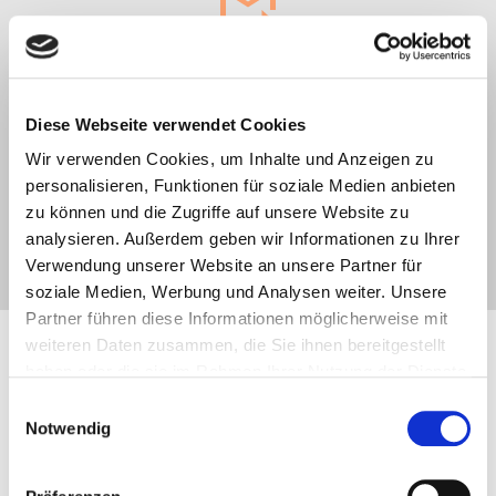
3. Du möchtest mehr?
Diese Webseite verwendet Cookies
Möchtest du über den Kongresszeitraum hinaus
lebenslangen Zugriff auf die Kongress-Inhalte und
Wir verwenden Cookies, um Inhalte und Anzeigen zu
zahlreiche Boni haben, dann kannst du dir den
personalisieren, Funktionen für soziale Medien anbieten
Premium-Zugang
sichern.
zu können und die Zugriffe auf unsere Website zu
analysieren. Außerdem geben wir Informationen zu Ihrer
Verwendung unserer Website an unsere Partner für
soziale Medien, Werbung und Analysen weiter. Unsere
Partner führen diese Informationen möglicherweise mit
weiteren Daten zusammen, die Sie ihnen bereitgestellt
haben oder die sie im Rahmen Ihrer Nutzung der Dienste
Programm
– Diese
gesammelt haben. Sie können jederzeit die Cookie-
Einwilligungsauswahl
Experteninterviews erwarten dich
Einstellungen widerrufen oder ändern:
Cookie-
Notwendig
Einstellungen
. Es befindet sich auch ein Link in der
Fußzeile zu den Einstellungen der Cookies um diese