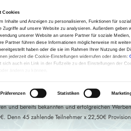
t Cookies
 Inhalte und Anzeigen zu personalisieren, Funktionen für sozia
e Zugriffe auf unsere Website zu analysieren. Außerdem geben w
rwendung unserer Website an unsere Partner für soziale Medien
re Partner führen diese Informationen möglicherweise mit weite
er Community eine
riesige Freude
zu machen und dab
ereitgestellt haben oder die sie im Rahmen Ihrer Nutzung der D
In weniger als
3 Minuten
!
en jederzeit die Cookie-Einstellungen widerrufen oder ändern:
et sich auch ein Link in der Fußzeile zu den Einstellungen der C
NERPROGRAMM ZUM N
 oder ändern zu können.
KONGRESS
Präferenzen
Statistiken
Marketin
gten und bereits bekannten und erfolgreichen Werbe
€. Denn 45 zahlende Teilnehmer x 22,50€ Provision