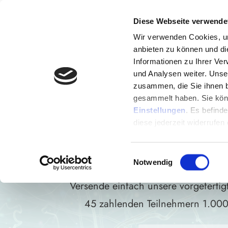
Diese Webseite verwende
Wir verwenden Cookies, um
anbieten zu können und di
Informationen zu Ihrer Ve
und Analysen weiter. Unse
Die einzigartige Möglichkeit, dein
zusammen, die Sie ihnen b
gesammelt haben. Sie könn
Einstellungen
. Es befind
DAS PART
diese jederzeit widerrufen
Einwilligungsauswahl
Notwendig
Versende einfach unsere vorgeferti
45 zahlenden Teilnehmern 1.000