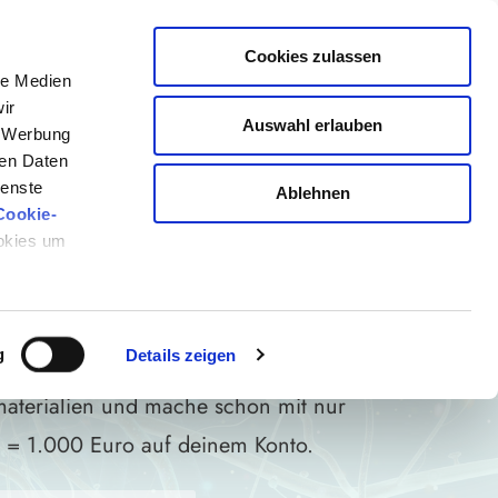
Cookies zulassen
le Medien
ir
Auswahl erlauben
, Werbung
ren Daten
ei sogar noch
Geld zu verdienen
–
ienste
Ablehnen
Cookie-
ookies um
EUROVITAL
g
Details zeigen
materialien und mache schon mit nur
 = 1.000 Euro auf deinem Konto.