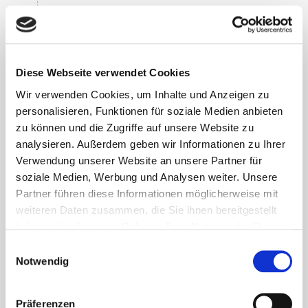
Übung
: Monatsrhythmus – Zyklus und
oral/vaginal gemessene Temperatur
tracken
Diese Webseite verwendet Cookies
Wir verwenden Cookies, um Inhalte und Anzeigen zu
Pflanzliche Adaptogene &
05
personalisieren, Funktionen für soziale Medien anbieten
Medizinalpilze
zu können und die Zugriffe auf unsere Website zu
analysieren. Außerdem geben wir Informationen zu Ihrer
Die häufigste Störung der
Verwendung unserer Website an unsere Partner für
Nebennierenfunktion ist die
soziale Medien, Werbung und Analysen weiter. Unsere
Nebennierenreizung, bei der Cortisol und
Partner führen diese Informationen möglicherweise mit
Aldosteron nicht situationsangepasst
weiteren Daten zusammen, die Sie ihnen bereitgestellt
ausgeschüttet werden. Hier haben wir durch
haben oder die sie im Rahmen Ihrer Nutzung der Dienste
Adaptogene pflanzlicher Art viele
gesammelt haben. Sie können jederzeit die Cookie-
Einwilligungsauswahl
Möglichkeiten und Medizinalpilze eine hohe
Einstellungen widerrufen oder ändern:
Cookie-
Notwendig
Einstellungen
. Es befindet sich auch ein Link in der
Bedeutung.
Fußzeile zu den Einstellungen der Cookies um diese
👉 Wir sprechen über die Eigenschaften von
Präferenzen