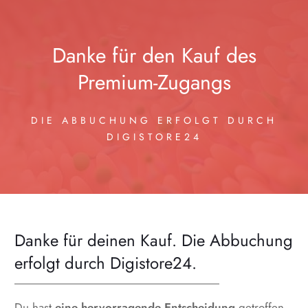
Danke für den Kauf des
Premium-Zugangs
DIE ABBUCHUNG ERFOLGT DURCH
DIGISTORE24
Danke für deinen Kauf. Die Abbuchung
erfolgt durch Digistore24.
Du hast
eine hervorragende Entscheidung
getroffen,