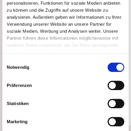
personalisieren, Funktionen für soziale Medien anbieten
zu können und die Zugriffe auf unsere Website zu
analysieren. Außerdem geben wir Informationen zu Ihrer
Verwendung unserer Website an unsere Partner für
Dankeschön!
soziale Medien, Werbung und Analysen weiter. Unsere
Partner führen diese Informationen möglicherweise mit
Deine Annett Nagel und das Medumio-Team.
weiteren Daten zusammen, die Sie ihnen bereitgestellt
haben oder die sie im Rahmen Ihrer Nutzung der Dienste
gesammelt haben. Sie können jederzeit die Cookie-
Einwilligungsauswahl
Einstellungen widerrufen oder ändern:
Cookie-
Notwendig
Einstellungen
. Es befindet sich auch ein Link in der
Fußzeile zu den Einstellungen der Cookies um diese
Präferenzen
jederzeit widerrufen oder ändern zu können.
Statistiken
Marketing