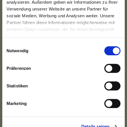
die kostenlose
analysieren. Außerdem geben wir Informationen zu Ihrer
Masterclass an!
Verwendung unserer Website an unsere Partner für
soziale Medien, Werbung und Analysen weiter. Unsere
Partner führen diese Informationen möglicherweise mit
weiteren Daten zusammen, die Sie ihnen bereitgestellt
haben oder die sie im Rahmen Ihrer Nutzung der Dienste
gesammelt haben. Sie können jederzeit die Cookie-
Einwilligungsauswahl
Einstellungen widerrufen oder ändern:
Cookie-
Notwendig
Einstellungen
. Es befindet sich auch ein Link in der
Fußzeile zu den Einstellungen der Cookies um diese
Präferenzen
jederzeit widerrufen oder ändern zu können.
Bist du Ärztin/Arzt, HeilpraktikerIn oder
TherapeutIn? (optional)
Statistiken
ja
Marketing
JETZT TEILNAHME UND
Details zeigen