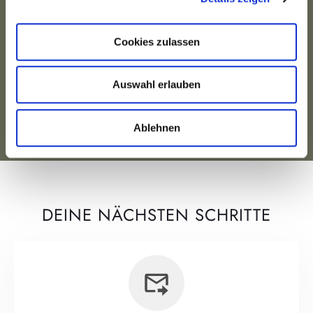
GRATIS PDF SICHERN!
Cookies zulassen
100% Datensicherheit garantiert. Deine E-Mail wird nur verwendet, um
dir Masterclass-relevante Informationen zu senden. Hier findest du
unsere
Datenschutzerklärung
. Du hast dich angemeldet, aber erhältst
Auswahl erlauben
keine E-Mails von uns? Kontaktiere unseren
Support
.
Ablehnen
DEINE NÄCHSTEN SCHRITTE