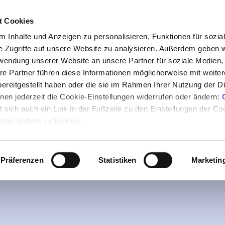
t Cookies
 Inhalte und Anzeigen zu personalisieren, Funktionen für sozia
e Zugriffe auf unsere Website zu analysieren. Außerdem geben w
rwendung unserer Website an unsere Partner für soziale Medien
re Partner führen diese Informationen möglicherweise mit weite
ereitgestellt haben oder die sie im Rahmen Ihrer Nutzung der D
en jederzeit die Cookie-Einstellungen widerrufen oder ändern:
MASTERCLASS CHRONISCHE INFEKTIONE
et sich auch ein Link in der Fußzeile zu den Einstellungen der C
 oder ändern zu können.
schte Lektion ist noch nicht verf
wurde bereits gezeigt
Präferenzen
Statistiken
Marketin