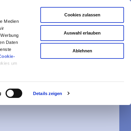
Cookies zulassen
le Medien
ir
Auswahl erlauben
, Werbung
ren Daten
ienste
Ablehnen
Cookie-
N
ookies um
ügbar oder
g
Details zeigen