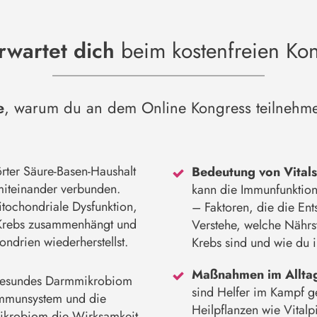
rwartet dich
beim kostenfreien Ko
e
, warum du an dem Online Kongress teilnehmen
rter Säure-Basen-Haushalt
Bedeutung von Vitals
miteinander verbunden.
kann die Immunfunktio
itochondriale Dysfunktion,
– Faktoren, die die En
 Krebs zusammenhängt und
Verstehe, welche Nährst
ndrien wiederherstellst.
Krebs sind und wie du 
Maßnahmen im Allta
gesundes Darmmikrobiom
sind Helfer im Kampf ge
 Immunsystem und die
Heilpflanzen wie Vitalp
Mikrobiom die Wirksamkeit