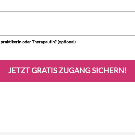
ilpraktikerIn oder TherapeutIn? (optional)
JETZT GRATIS ZUGANG SICHERN!
iert. Du kannst dich jederzeit abmelden und deine E-Mail wird nur verwend
Kongress zu senden. Hier findest du unsere
Datenschutzerklärung
.
 dich angemeldet, aber erhältst keine E-Mails von uns? Kontaktiere unseren
S