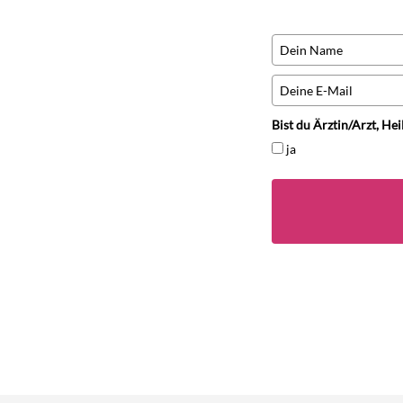
Bist du Ärztin/Arzt, He
ja
100% Datensicherheit garant
Du hast