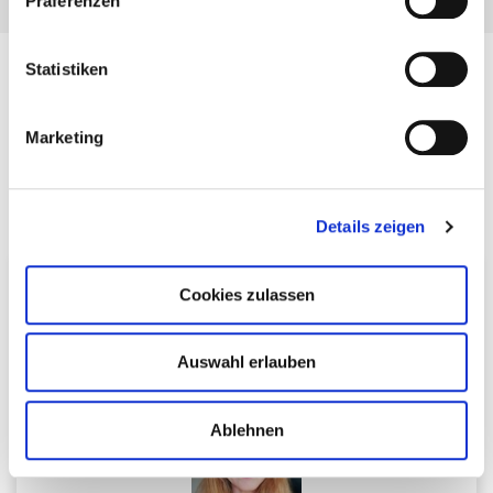
Präferenzen
jederzeit widerrufen oder ändern zu können.
Statistiken
Programm
Diese Experteninterviews erwarten
Marketing
dich
Details zeigen
Tag 1 – Freitag, 19.12.
Cookies zulassen
Einführung & Messen
Auswahl erlauben
Ablehnen