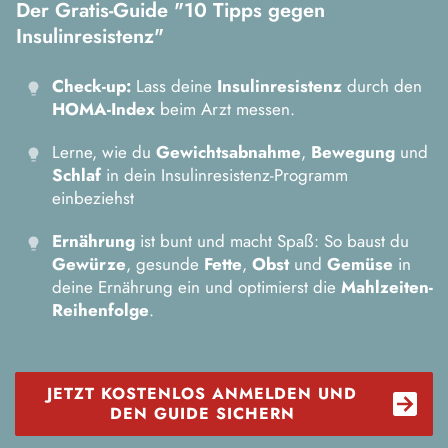
Der Gratis-Guide "10 Tipps gegen
Insulinresistenz"
Check-up:
Lass deine
Insulinresistenz
durch den
HOMA-Index
beim Arzt messen.
Lerne, wie du
Gewichtsabnahme
,
Bewegung
und
Schlaf
in dein Insulinresistenz-Programm
einbeziehst
Ernährung
ist bunt und macht Spaß: So baust du
Gewürze
, gesunde
Fette
,
Obst
und
Gemüse
in
deine Ernährung ein und optimierst die
Mahlzeiten-
Reihenfolge
.
JETZT KOSTENLOS ANMELDEN UND
DEN GUIDE SICHERN