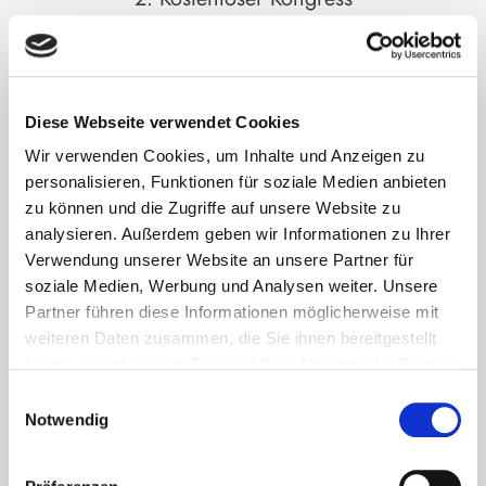
Während der Kongresslaufzeit werden dir täglich
Inhalte rund um Insulinresistenz kostenfrei
bereitgestellt. Du bekommst täglich eine E-Mail von
Diese Webseite verwendet Cookies
uns mit dem
Link zum Kongressraum
.
Wir verwenden Cookies, um Inhalte und Anzeigen zu
personalisieren, Funktionen für soziale Medien anbieten
zu können und die Zugriffe auf unsere Website zu
analysieren. Außerdem geben wir Informationen zu Ihrer
Verwendung unserer Website an unsere Partner für
3. Du möchtest mehr?
soziale Medien, Werbung und Analysen weiter. Unsere
Partner führen diese Informationen möglicherweise mit
Möchtest du über den Kongresszeitraum hinaus
weiteren Daten zusammen, die Sie ihnen bereitgestellt
lebenslangen Zugriff auf die Kongress-Inhalte und
haben oder die sie im Rahmen Ihrer Nutzung der Dienste
zahlreiche Boni haben, dann kannst du dir den
gesammelt haben. Sie können jederzeit die Cookie-
Einwilligungsauswahl
Premium-Zugang
sichern.
Einstellungen widerrufen oder ändern:
Cookie-
Notwendig
Einstellungen
. Es befindet sich auch ein Link in der
Fußzeile zu den Einstellungen der Cookies um diese