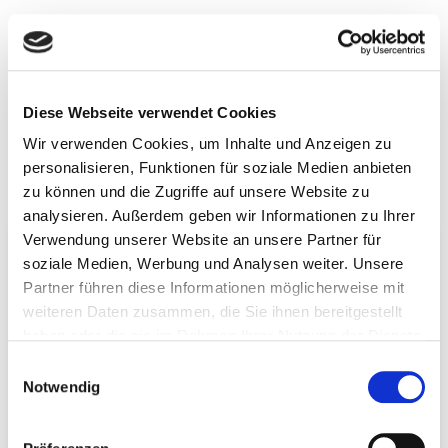
Diese Expert:innen-Interviews
erwarten dich
Diese Webseite verwendet Cookies
Wir verwenden Cookies, um Inhalte und Anzeigen zu
Erfahre mehr über die Expert:innen mit einem Klick auf
personalisieren, Funktionen für soziale Medien anbieten
ihre Bilder
zu können und die Zugriffe auf unsere Website zu
analysieren. Außerdem geben wir Informationen zu Ihrer
Verwendung unserer Website an unsere Partner für
soziale Medien, Werbung und Analysen weiter. Unsere
Tag 1 - Freitag, 05.04.
Partner führen diese Informationen möglicherweise mit
weiteren Daten zusammen, die Sie ihnen bereitgestellt
haben oder die sie im Rahmen Ihrer Nutzung der Dienste
gesammelt haben. Sie können jederzeit die Cookie-
Einwilligungsauswahl
Einstellungen widerrufen oder ändern:
Cookie-
Notwendig
Einstellungen
. Es befindet sich auch ein Link in der
Fußzeile zu den Einstellungen der Cookies um diese