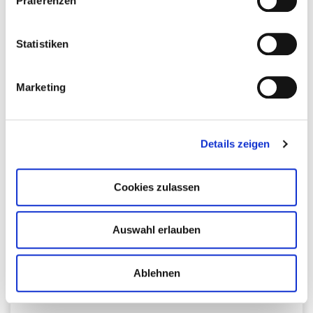
Präferenzen
jederzeit widerrufen oder ändern zu können.
Christina Winzig
Molekularmedizinerin und Medizinredakteurin
Statistiken
- deine Moderatorin -
Marketing
So bekämpft unser Immunsystem Bakterien, Viren
und andere Krankheitserreger
Details zeigen
Cookies zulassen
Auswahl erlauben
Marcel Sarnow
Ablehnen
Gesundheitsberater und ehem. erkrankt an Morbus Crohn