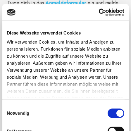
Trage dich in das
Anmeldeformular
ein und melde
dich für den Kongress an.
Bitte bestätige
anschließend
den Link, den wir dir an deine E-Mail-
Adresse gesendet haben.
Diese Webseite verwendet Cookies
Anleitungsvideo
Wir verwenden Cookies, um Inhalte und Anzeigen zu
personalisieren, Funktionen für soziale Medien anbieten
zu können und die Zugriffe auf unsere Website zu
analysieren. Außerdem geben wir Informationen zu Ihrer
Verwendung unserer Website an unsere Partner für
2. Kostenloser Kongress
soziale Medien, Werbung und Analysen weiter. Unsere
Partner führen diese Informationen möglicherweise mit
Während der Kongresslaufzeit werden dir täglich
weiteren Daten zusammen, die Sie ihnen bereitgestellt
Inhalte rund um Immunabwehr kostenfrei
haben oder die sie im Rahmen Ihrer Nutzung der Dienste
bereitgestellt. Du bekommst täglich eine E-Mail von
gesammelt haben. Sie können jederzeit die Cookie-
uns mit dem
Link zum Kongressraum
.
Einwilligungsauswahl
Einstellungen widerrufen oder ändern:
Cookie-
Notwendig
Einstellungen
. Es befindet sich auch ein Link in der
Fußzeile zu den Einstellungen der Cookies um diese