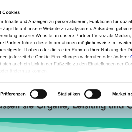
t Cookies
 Inhalte und Anzeigen zu personalisieren, Funktionen für sozia
e Zugriffe auf unsere Website zu analysieren. Außerdem geben w
rwendung unserer Website an unsere Partner für soziale Medien
re Partner führen diese Informationen möglicherweise mit weite
Gratis & Online vom 07. bis 16. Juli 2023
ereitgestellt haben oder die sie im Rahmen Ihrer Nutzung der D
en jederzeit die Cookie-Einstellungen widerrufen oder ändern:
et sich auch ein Link in der Fußzeile zu den Einstellungen der C
ECKE DIE KRAFT D
 oder ändern zu können.
HORMONE!
Präferenzen
Statistiken
Marketin
ussen sie Organe, Leistung und 