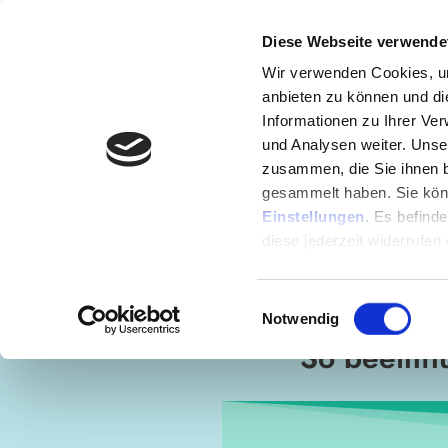
Diese Webseite verwende
Wir verwenden Cookies, um
anbieten zu können und di
Informationen zu Ihrer Ve
und Analysen weiter. Unse
zusammen, die Sie ihnen b
gesammelt haben. Sie könn
Einstellungen
. Es befind
ENTD
diese jederzeit widerrufen
Einwilligungsauswahl
Notwendig
So beeinfl