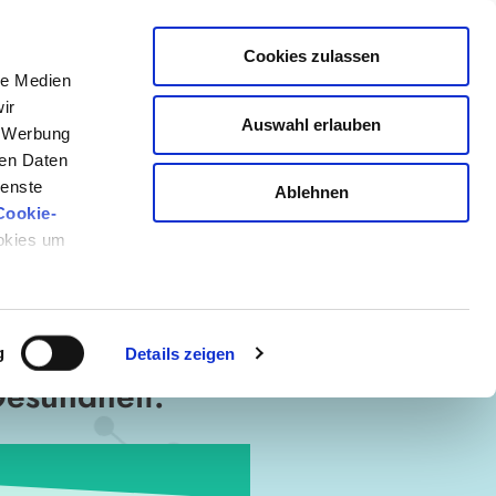
Kostenlos anmelden
Cookies zulassen
le Medien
ir
Auswahl erlauben
, Werbung
ren Daten
ienste
Ablehnen
Cookie-
ookies um
EINER
g
Details zeigen
Gesundheit.