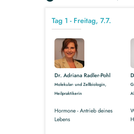
Tag 1 - Freitag, 7.7.
Dr. Adriana Radler-Pohl
D
Molekular- und Zellbiologin,
G
Heilpraktikerin
A
Hormone - Antrieb deines
W
Lebens
H