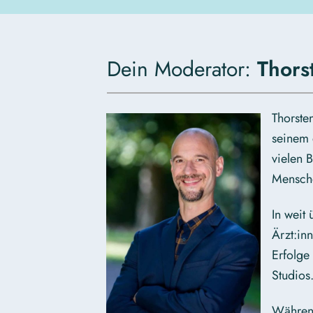
Dein Moderator:
Thors
Thorste
seinem 
vielen 
Mensche
In weit
Ärzt:in
Erfolge
Studios
Während