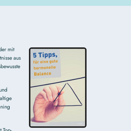
der mit
tnisse aus
tsbewusste
 und
altige
ining
 Top-