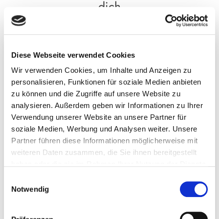
dich
Diese Webseite verwendet Cookies
Tag 1 – Freitag, 11.09.
Wir verwenden Cookies, um Inhalte und Anzeigen zu
personalisieren, Funktionen für soziale Medien anbieten
zu können und die Zugriffe auf unsere Website zu
analysieren. Außerdem geben wir Informationen zu Ihrer
Verwendung unserer Website an unsere Partner für
soziale Medien, Werbung und Analysen weiter. Unsere
Christina Winzig
Partner führen diese Informationen möglicherweise mit
Molekularmedizinerin und Medizinredakteurin
weiteren Daten zusammen, die Sie ihnen bereitgestellt
haben oder die sie im Rahmen Ihrer Nutzung der Dienste
– Deine Moderatorin –
gesammelt haben. Sie können jederzeit die Cookie-
Einwilligungsauswahl
Einstellungen widerrufen oder ändern:
Cookie-
Notwendig
Hashimoto verstehen – Ursachen, Symptome &
Einstellungen
. Es befindet sich auch ein Link in der
die richtige Diagnostik für eine gezielte
Fußzeile zu den Einstellungen der Cookies um diese
Behandlung