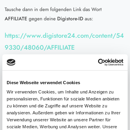
Tausche dann in dem folgenden Link das Wort
AFFILIATE
gegen deine
Digistore-ID
aus:
https://www.digistore24.com/content/54
9330/48060/AFFILIATE
Beispiel:
Deine Digistore-ID ist "
Beispiel-xy
", dann sieht
der Link, den du kreierst, so aus:
Diese Webseite verwendet Cookies
https://www.digistore24.com/content/549330/48060/
Wir verwenden Cookies, um Inhalte und Anzeigen zu
Beispiel-xy
personalisieren, Funktionen für soziale Medien anbieten
zu können und die Zugriffe auf unsere Website zu
analysieren. Außerdem geben wir Informationen zu Ihrer
Für jede Person, die über deinen Link zu unserem
Verwendung unserer Website an unsere Partner für
Kongress kommt und den Premium-Zugang kauft, erhältst
soziale Medien, Werbung und Analysen weiter. Unsere