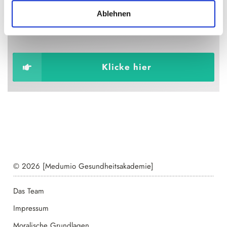
Dann gib uns bitte eine Bewertung bei Trustpilot und
Ablehnen
hilf anderen Menschen dabei, von uns zu erfahren.
Klicke hier
© 2026 [Medumio Gesundheitsakademie]
Das Team
Impressum
Moralische Grundlagen