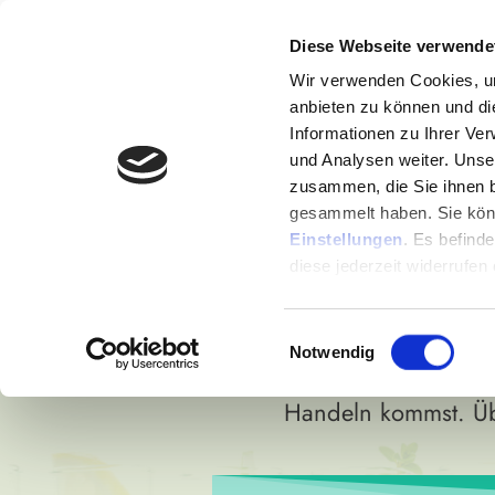
30 Entgiftungs- 
Diese Webseite verwende
Gesundheits-
E
xp
Wir verwenden Cookies, um
anbieten zu können und di
Informationen zu Ihrer Ve
und Analysen weiter. Unse
zusammen, die Sie ihnen b
MÜDE, BENE
gesammelt haben. Sie könn
Einstellungen
. Es befind
ENTGIFTE 
diese jederzeit widerrufen
31 Experteninterviews zeigen d
Einwilligungsauswahl
Notwendig
wie du versteckte Alltagsgif
Handeln kommst. Üb