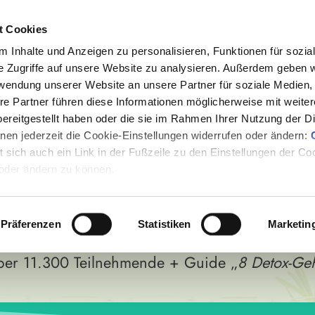
und
31
verständliche &
Kosten
t Cookies
erten
informative
Interviews
17.07. 
 Inhalte und Anzeigen zu personalisieren, Funktionen für sozia
e Zugriffe auf unsere Website zu analysieren. Außerdem geben w
rwendung unserer Website an unsere Partner für soziale Medien
Ablauf
Programm
Dein Moderator
re Partner führen diese Informationen möglicherweise mit weite
ereitgestellt haben oder die sie im Rahmen Ihrer Nutzung der D
BELT, STÄNDIG AN
en jederzeit die Cookie-Einstellungen widerrufen oder ändern:
et sich auch ein Link in der Fußzeile zu den Einstellungen der C
RICHTIG – OHNE DET
 oder ändern zu können.
ir im kostenlosen Online-Entgiftungskongress 
Präferenzen
Statistiken
Marketin
te erkennst, Darm, Leber, Schlaf und Zellen gezie
er 11.300 Teilnehmende + Guide „
8 Detox-Ge