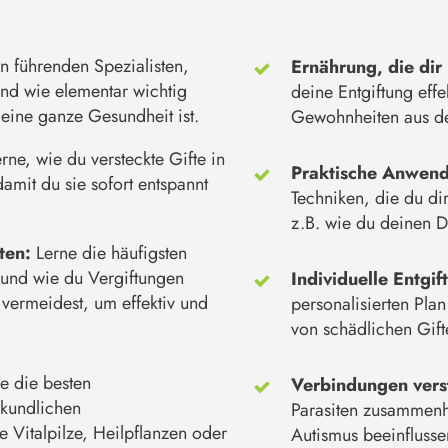
n führenden Spezialisten,
Ernährung, die dir 
und wie elementar wichtig
deine Entgiftung effe
deine ganze Gesundheit ist.
Gewohnheiten aus de
rne, wie du versteckte Gifte in
Praktische Anwen
amit du sie sofort entspannt
Techniken, die du dir
z.B. wie du deinen D
ten:
Lerne die häufigsten
 und wie du Vergiftungen
Individuelle Entgif
 vermeidest, um effektiv und
personalisierten Pla
von schädlichen Gifte
e die besten
Verbindungen ver
lkundlichen
Parasiten zusammenh
e Vitalpilze, Heilpflanzen oder
Autismus beeinflusse