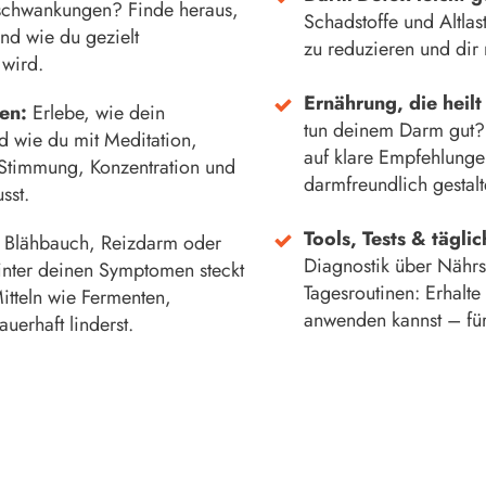
schwankungen? Finde heraus,
Schadstoffe und Altlas
nd wie du gezielt
zu reduzieren und dir
 wird.
Ernährung, die heilt 
ken:
Erlebe, wie dein
tun deinem Darm gut? 
nd wie du mit Meditation,
auf klare Empfehlunge
Stimmung, Konzentration und
darmfreundlich gestalt
sst.
Tools, Tests & tägli
:
Blähbauch, Reizdarm oder
Diagnostik über Nährst
hinter deinen Symptomen steckt
Tagesroutinen: Erhalte
itteln wie Fermenten,
anwenden kannst – für
uerhaft linderst.