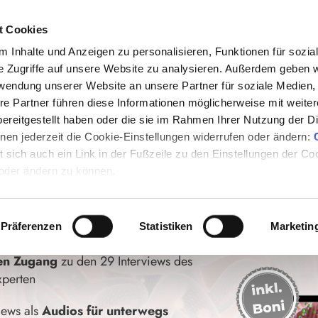
Aktionsangebot:
Jetzt für NUR
59€
t Cookies
 Inhalte und Anzeigen zu personalisieren, Funktionen für sozia
e Zugriffe auf unsere Website zu analysieren. Außerdem geben w
rwendung unserer Website an unsere Partner für soziale Medien
DARM, GESUNDER KÖ
re Partner führen diese Informationen möglicherweise mit weite
ereitgestellt haben oder die sie im Rahmen Ihrer Nutzung der D
KUR, DIE WIRKLICH 
en jederzeit die Cookie-Einstellungen widerrufen oder ändern:
et sich auch ein Link in der Fußzeile zu den Einstellungen der C
 oder ändern zu können.
mium-Zugang und hole dir sofort uneinges
Inhalte des Darmkur Kongresses
Präferenzen
Statistiken
Marketin
ten Zugang
zu den 29 Interviews des
xperten
iews als
Audios für unterwegs