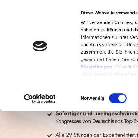
Diese Webseite verwende
Wir verwenden Cookies, um
anbieten zu können und di
Informationen zu Ihrer Ve
GESUNDER 
und Analysen weiter. Unse
zusammen, die Sie ihnen b
DARM
gesammelt haben. Sie könn
Einstellungen
. Es befind
diese jederzeit widerrufen
Sichere dir jetzt den Pre
Einwilligungsauswahl
Notwendig
Sofortiger und uneingeschränk
Kongresses von Deutschlands Top-E
Alle 29 Stunden der Experten-Interv