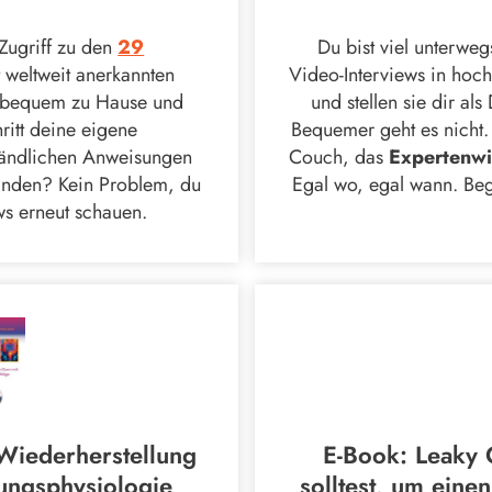
ugriff zu den
29
Du bist viel unterwe
 weltweit anerkannten
Video-Interviews in hoc
s bequem zu Hause und
und stellen sie dir a
hritt deine eigene
Bequemer geht es nicht.
tändlichen Anweisungen
Couch, das
Expertenwis
tanden? Kein Problem, du
Egal wo, egal wann. Be
ews erneut schauen.
iederherstellung
E-Book: Leaky 
ungsphysiologie
solltest, um eine