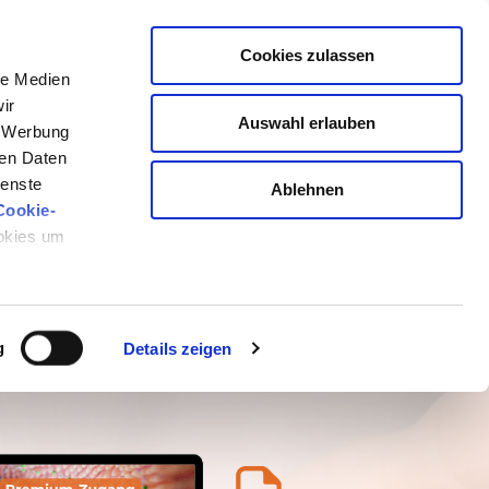
JETZT PREMIUM-ZUGANG SICHERN
Cookies zulassen
le Medien
ir
Auswahl erlauben
, Werbung
RPER – DIE
ren Daten
ienste
Ablehnen
HILFT
Cookie-
ookies um
chränkten Zugriff auf alle
g
Details zeigen