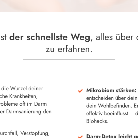
ist
der schnellste Weg
, alles übe
zu erfahren.
 die Wurzel deiner
Mikrobiom stärken:
che Krankheiten,
entscheiden über dei
robleme oft im Darm
dein Wohlbefinden. E
ter Darmsanierung den
effektiv beeinflusst –
Biohacks.
rchfall, Verstopfung,
Darm-Detox leicht 