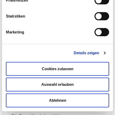
Präferenzen
jederzeit widerrufen oder ändern zu können.
Statistiken
Clara Carey
Marketing
Biologin und Ernährungswissenschaftlerin
Die Power des Vagusnerv für einen entspannten
Darm und ausgeglichene Gefühle
Details zeigen
Cookies zulassen
Auswahl erlauben
Dr. med. univ. Stefan Rohrer
Internist und Gastroenterologe mit Schwerpunkt auf
Ablehnen
chronische Magen-Darmbeschwerden