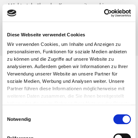
Möchtest du über den Kongresszeitraum hinaus
lebenslangen Zugriff auf die Kongress-Inhalte und
zahlreiche Boni haben, dann kannst du dir den
Premium-Zugang
sichern.
Diese Webseite verwendet Cookies
Wir verwenden Cookies, um Inhalte und Anzeigen zu
personalisieren, Funktionen für soziale Medien anbieten
zu können und die Zugriffe auf unsere Website zu
analysieren. Außerdem geben wir Informationen zu Ihrer
Programm
– Diese
Verwendung unserer Website an unsere Partner für
soziale Medien, Werbung und Analysen weiter. Unsere
Experteninterviews erwarten dich
Partner führen diese Informationen möglicherweise mit
weiteren Daten zusammen, die Sie ihnen bereitgestellt
haben oder die sie im Rahmen Ihrer Nutzung der Dienste
gesammelt haben. Sie können jederzeit die Cookie-
Einwilligungsauswahl
Tag 1
– Freitag, 17.04.
Einstellungen widerrufen oder ändern:
Cookie-
Notwendig
Einstellungen
. Es befindet sich auch ein Link in der
Fußzeile zu den Einstellungen der Cookies um diese