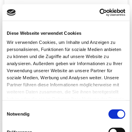
Diese Webseite verwendet Cookies
Wir verwenden Cookies, um Inhalte und Anzeigen zu
personalisieren, Funktionen für soziale Medien anbieten
zu können und die Zugriffe auf unsere Website zu
E-Book: Epstein-Barr-Virus & Hashimoto
analysieren. Außerdem geben wir Informationen zu Ihrer
Wert: 19€
Verwendung unserer Website an unsere Partner für
soziale Medien, Werbung und Analysen weiter. Unsere
Kristine Fredriksson gibt in diesem E-Book
Partner führen diese Informationen möglicherweise mit
umfangreiche Informationen zu dem
Herpesvirus
weiteren Daten zusammen, die Sie ihnen bereitgestellt
und in welchem
Zusammenhang
dieser mit
haben oder die sie im Rahmen Ihrer Nutzung der Dienste
verschiedenen Erkrankungen und Infektionen steht.
gesammelt haben. Sie können jederzeit die Cookie-
Einwilligungsauswahl
Einstellungen widerrufen oder ändern:
Cookie-
Notwendig
Einstellungen
. Es befindet sich auch ein Link in der
Fußzeile zu den Einstellungen der Cookies um diese