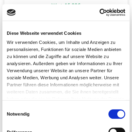
Wert: 15,99€
Während wir schlafen, regeneriert nicht nur unser
Körper, sondern auch unsere Augen. Schlechter
Schlaf kann zu trockenen, gereizten oder müden
Diese Webseite verwendet Cookies
Augen führen und langfristig die Sehkraft
Wir verwenden Cookies, um Inhalte und Anzeigen zu
beeinträchtigen. Dieses Handout von
Katharina
personalisieren, Funktionen für soziale Medien anbieten
Kugelmeier
zeigt dir, wie du deine
Schlafqualität
zu können und die Zugriffe auf unsere Website zu
verbesserst
– mit einfachen Routinen und Tipps für
analysieren. Außerdem geben wir Informationen zu Ihrer
erholsame Nächte
. So unterstützt du die natürliche
Verwendung unserer Website an unsere Partner für
Regeneration Deiner Augen, beugst Überlastung vor
soziale Medien, Werbung und Analysen weiter. Unsere
und förderst klare, entspannte Sicht am nächsten Tag.
Partner führen diese Informationen möglicherweise mit
weiteren Daten zusammen, die Sie ihnen bereitgestellt
haben oder die sie im Rahmen Ihrer Nutzung der Dienste
gesammelt haben. Sie können jederzeit die Cookie-
Einwilligungsauswahl
Einstellungen widerrufen oder ändern:
Cookie-
Notwendig
Einstellungen
. Es befindet sich auch ein Link in der
Fußzeile zu den Einstellungen der Cookies um diese