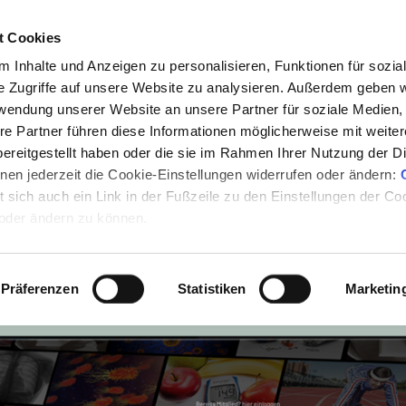
t Cookies
Sichere dir jetzt deinen GRATIS Testmonat!
 Inhalte und Anzeigen zu personalisieren, Funktionen für sozia
e Zugriffe auf unsere Website zu analysieren. Außerdem geben w
rwendung unserer Website an unsere Partner für soziale Medien
re Partner führen diese Informationen möglicherweise mit weite
ereitgestellt haben oder die sie im Rahmen Ihrer Nutzung der D
ESSRAUM GESCH
en jederzeit die Cookie-Einstellungen widerrufen oder ändern:
Das tut uns leid.
et sich auch ein Link in der Fußzeile zu den Einstellungen der C
 Videos sind noch nicht verfügbar oder
 oder ändern zu können.
uf alle Inhalte haben möchtest, schau
zum KONGRESS an:
Präferenzen
Statistiken
Marketin