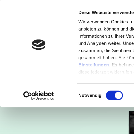
Diese Webseite verwende
Wir verwenden Cookies, um
anbieten zu können und di
Informationen zu Ihrer Ve
und Analysen weiter. Unse
zusammen, die Sie ihnen b
KONGR
gesammelt haben. Sie könn
Einstellungen
. Es befind
Die von dir gewünschten
diese jederzeit widerrufen
Wenn du jetzt Zugriff a
Einwilligungsauswahl
Notwendig