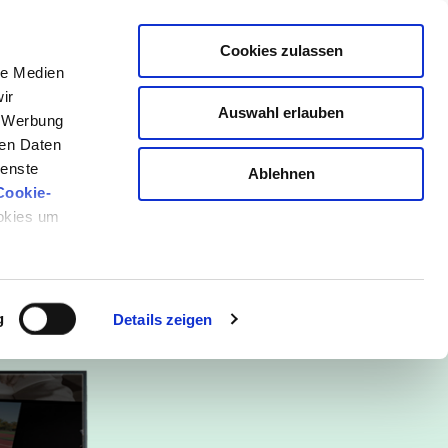
Cookies zulassen
MITGLIEDSCHAFT TESTEN
le Medien
ir
Auswahl erlauben
, Werbung
ren Daten
ienste
Ablehnen
LOSSEN
Cookie-
ookies um
 wurden bereits gezeigt!
e dir die MITGLIEDSCHAFT
g
Details zeigen