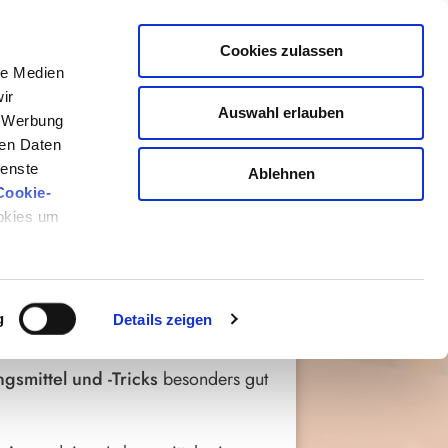
Cookies zulassen
le Medien
ir
Auswahl erlauben
, Werbung
ren Daten
LE VIELFALT
ienste
Ablehnen
Cookie-
ookies um
ielle Vielfalt im Darm erhöhen
g
Details zeigen
gsmittel und -Tricks
besonders gut