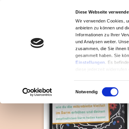
Diese Webseite verwende
Wir verwenden Cookies, um
anbieten zu können und di
Für alle, die an ihrer Gesund
Informationen zu Ihrer Ve
und Analysen weiter. Unse
GRATIS
:
5 
zusammen, die Sie ihnen b
gesammelt haben. Sie könn
Einstellungen
. Es befind
diese jederzeit widerrufen
Einwilligungsauswahl
Notwendig