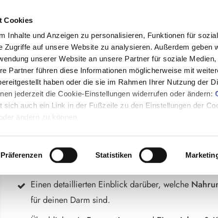
t Cookies
 Inhalte und Anzeigen zu personalisieren, Funktionen für sozia
e Zugriffe auf unsere Website zu analysieren. Außerdem geben w
heit interessiert sind...
rwendung unserer Website an unsere Partner für soziale Medien
re Partner führen diese Informationen möglicherweise mit weite
TIPPS FÜR MIKROBIEL
ereitgestellt haben oder die sie im Rahmen Ihrer Nutzung der D
en jederzeit die Cookie-Einstellungen widerrufen oder ändern:
et sich auch ein Link in der Fußzeile zu den Einstellungen der C
 oder ändern zu können.
In dem gratis Guide "5 Tipps, wie du die mikrob
Präferenzen
Statistiken
Marketin
und deinen Darm heilen kannst" bekommst du:
Einen detaillierten Einblick darüber, welche
Nahrun
für deinen Darm sind.