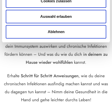
stehen – Entdecke wie sie dein Immunsystem austricksen
Cookies zulassen
und dein System auf Trab halten können – und was du
tun kannst, um die Herpesviren in Schach zu halten.
Auswahl erlauben
Lerne auch wie sich
Belastungen in Innenräumen
– Von
Ablehnen
Elektrosmog über Wohngifte bis zu Schimmelpilzen– auf
dein Immunsystem auswirken und chronische Infektionen
fördern können – Und was du wie du dich
in deinem zu
Hause wieder wohlfühlen
kannst.
Erhalte
Schritt für Schritt Anweisungen
, wie du deine
chronischen Infektionen ausfindig machen kannst und was
du dagegen tun kannst – Nimm deine Gesundheit in die
Hand und gehe leichter durchs Leben!